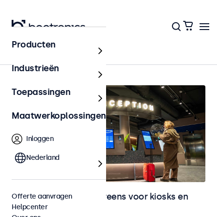
Producten
Home
Industrieën
Toepassingen
Maatwerkoplossingen
Inloggen
Nederland
Monitoren en touchscreens voor kiosks en
Offerte aanvragen
Helpcenter
selfservice