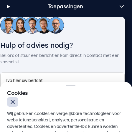
Toepassingen
Klantenservice
Hulp of advies nodig?
Over Beetronics
Bel ons of stuur een bericht en kom direct in contact met een
specialist.
Beetronics
Cookies
Bloemstraat 28, 1016LC Amsterdam, Nederland
Wij gebruiken cookies en vergelijkbare technologieën voor
4.8/5 door 5000+ bedrijven
websitefunctionaliteit, analyses, personalisatie en
Nederlands
advertenties. Cookies en advertentie-ID’s kunnen worden