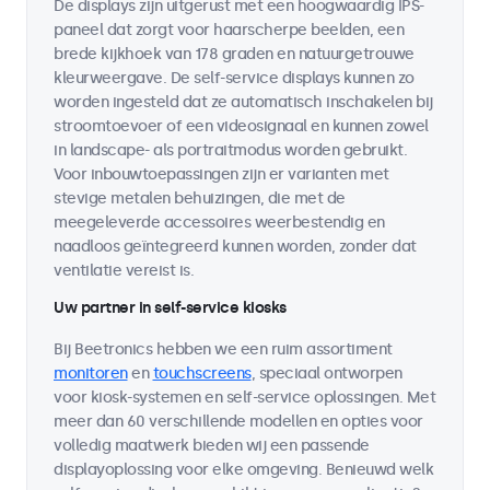
De displays zijn uitgerust met een hoogwaardig IPS-
paneel dat zorgt voor haarscherpe beelden, een
brede kijkhoek van 178 graden en natuurgetrouwe
kleurweergave. De self-service displays kunnen zo
worden ingesteld dat ze automatisch inschakelen bij
stroomtoevoer of een videosignaal en kunnen zowel
in landscape- als portraitmodus worden gebruikt.
Voor inbouwtoepassingen zijn er varianten met
stevige metalen behuizingen, die met de
meegeleverde accessoires weerbestendig en
naadloos geïntegreerd kunnen worden, zonder dat
ventilatie vereist is.
Uw partner in self-service kiosks
Bij Beetronics hebben we een ruim assortiment
monitoren
en
touchscreens
, speciaal ontworpen
voor kiosk-systemen en self-service oplossingen. Met
meer dan 60 verschillende modellen en opties voor
volledig maatwerk bieden wij een passende
displayoplossing voor elke omgeving. Benieuwd welk