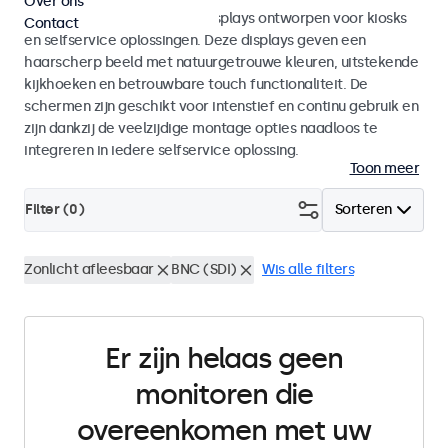
Over ons
Monitoren en touchscreen displays ontworpen voor kiosks
Contact
en selfservice oplossingen. Deze displays geven een
haarscherp beeld met natuurgetrouwe kleuren, uitstekende
kijkhoeken en betrouwbare touch functionaliteit. De
schermen zijn geschikt voor intenstief en continu gebruik en
zijn dankzij de veelzijdige montage opties naadloos te
integreren in iedere selfservice oplossing.
Toon meer
Filter (
0
)
Sorteren
Zonlicht afleesbaar
BNC (SDI)
Wis alle filters
Er zijn helaas geen
monitoren die
overeenkomen met uw