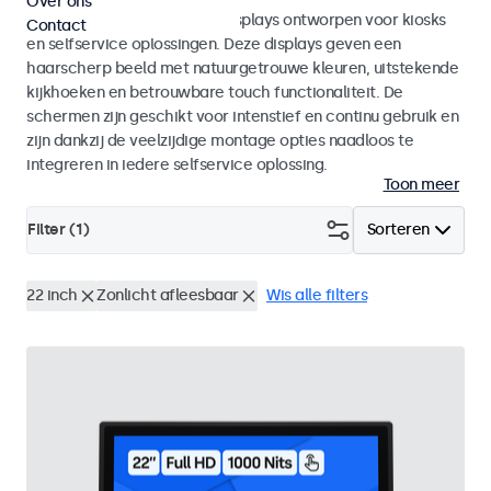
Over ons
Monitoren en touchscreen displays ontworpen voor kiosks
Contact
en selfservice oplossingen. Deze displays geven een
haarscherp beeld met natuurgetrouwe kleuren, uitstekende
kijkhoeken en betrouwbare touch functionaliteit. De
schermen zijn geschikt voor intenstief en continu gebruik en
zijn dankzij de veelzijdige montage opties naadloos te
integreren in iedere selfservice oplossing.
Toon meer
Filter (
1
)
Sorteren
22 inch
Zonlicht afleesbaar
Wis alle filters