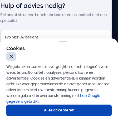
Hulp of advies nodig?
Over Beetronics
Bel ons of stuur een bericht en kom direct in contact met een
specialist.
Beetronics
Cookies
Bloemstraat 28, 1016LC Amsterdam, Nederland
Wij gebruiken cookies en vergelijkbare technologieën voor
4.8/5 door 5000+ bedrijven
websitefunctionaliteit, analyses, personalisatie en
Nederlands
advertenties. Cookies en advertentie-ID’s kunnen worden
gebruikt voor gepersonaliseerde en niet-gepersonaliseerde
Verzenden
advertenties. Met uw toestemming kunnen gegevens
worden gebruikt in overeenstemming met
hoe Google
Of bel ons op
020 - 700 83 66
gegevens gebruikt
.
Alles accepteren
Hulp of advies nodig?
Direct contact met een specialist.