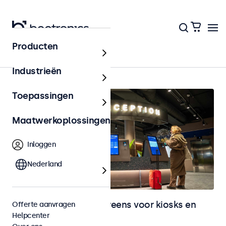
Producten
Kiosks & Self-Service
Industrieën
Toepassingen
Maatwerkoplossingen
Inloggen
Nederland
Monitoren en touchscreens voor kiosks en
Offerte aanvragen
Helpcenter
selfservice