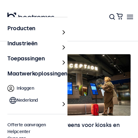
Producten
Home
Industrieën
Toepassingen
Maatwerkoplossingen
Inloggen
Nederland
Monitoren en touchscreens voor kiosks en
Offerte aanvragen
Helpcenter
selfservice