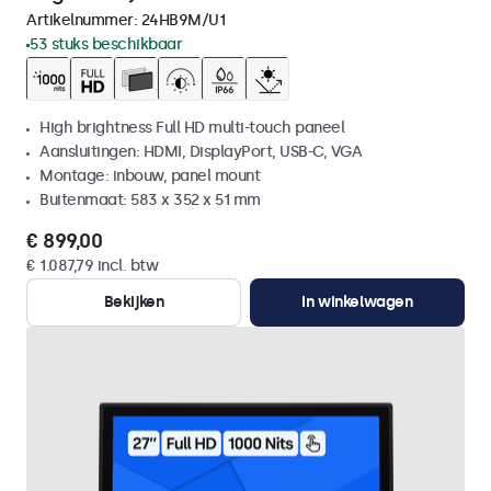
Artikelnummer:
24HB9M/U1
53 stuks beschikbaar
High brightness Full HD multi-touch paneel
Aansluitingen: HDMI, DisplayPort, USB-C, VGA
Montage: inbouw, panel mount
Buitenmaat: 583 x 352 x 51 mm
€ 899,00
€ 1.087,79 incl. btw
Bekijken
In winkelwagen