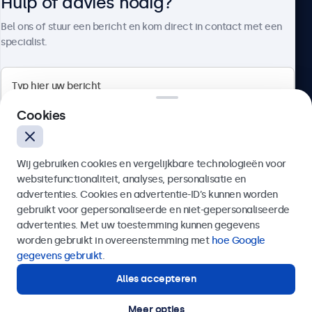
Hulp of advies nodig?
Over Beetronics
Bel ons of stuur een bericht en kom direct in contact met een
specialist.
Beetronics
Cookies
Bloemstraat 28, 1016LC Amsterdam, Nederland
Wij gebruiken cookies en vergelijkbare technologieën voor
4.8/5 door 5000+ bedrijven
websitefunctionaliteit, analyses, personalisatie en
Nederlands
advertenties. Cookies en advertentie-ID’s kunnen worden
gebruikt voor gepersonaliseerde en niet-gepersonaliseerde
Verzenden
advertenties. Met uw toestemming kunnen gegevens
worden gebruikt in overeenstemming met
hoe Google
Of bel ons op
020 - 700 83 66
gegevens gebruikt
.
Alles accepteren
Hulp of advies nodig?
Direct contact met een specialist.
Meer opties