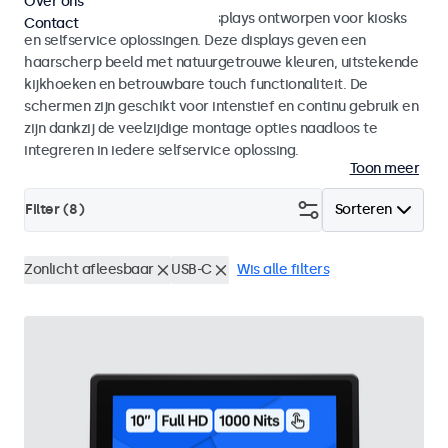
Over ons
Monitoren en touchscreen displays ontworpen voor kiosks
Contact
en selfservice oplossingen. Deze displays geven een
haarscherp beeld met natuurgetrouwe kleuren, uitstekende
kijkhoeken en betrouwbare touch functionaliteit. De
schermen zijn geschikt voor intenstief en continu gebruik en
zijn dankzij de veelzijdige montage opties naadloos te
integreren in iedere selfservice oplossing.
Toon meer
Filter (
8
)
Sorteren
Zonlicht afleesbaar
USB-C
Wis alle filters