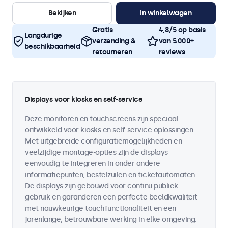
Bekijken
In winkelwagen
Gratis
4,8/5 op basis
Langdurige
verzending &
van 5.000+
beschikbaarheid
retourneren
reviews
Displays voor kiosks en self-service
Deze monitoren en touchscreens zijn speciaal
ontwikkeld voor kiosks en self-service oplossingen.
Met uitgebreide configuratiemogelijkheden en
veelzijdige montage-opties zijn de displays
eenvoudig te integreren in onder andere
informatiepunten, bestelzuilen en ticketautomaten.
De displays zijn gebouwd voor continu publiek
gebruik en garanderen een perfecte beeldkwaliteit
met nauwkeurige touchfunctionaliteit en een
jarenlange, betrouwbare werking in elke omgeving.