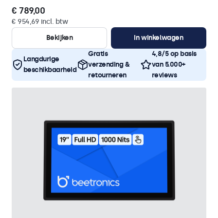
€ 789,00
€ 954,69 incl. btw
Bekijken
In winkelwagen
Gratis
4,8/5 op basis
Langdurige
verzending &
van 5.000+
beschikbaarheid
retourneren
reviews