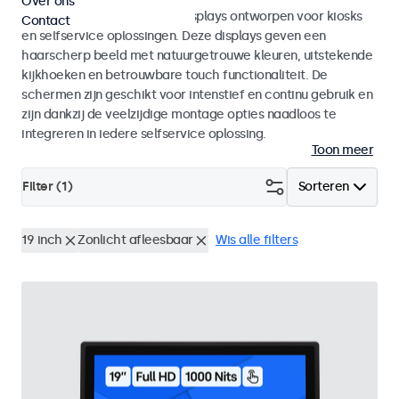
Over ons
Monitoren en touchscreen displays ontworpen voor kiosks
Contact
en selfservice oplossingen. Deze displays geven een
haarscherp beeld met natuurgetrouwe kleuren, uitstekende
kijkhoeken en betrouwbare touch functionaliteit. De
schermen zijn geschikt voor intenstief en continu gebruik en
zijn dankzij de veelzijdige montage opties naadloos te
integreren in iedere selfservice oplossing.
Toon meer
Filter (
1
)
Sorteren
19 inch
Zonlicht afleesbaar
Wis alle filters