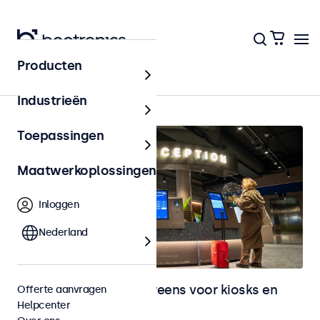
Producten
Kiosks & Self-Service
Industrieën
Toepassingen
Maatwerkoplossingen
Inloggen
Nederland
Monitoren en touchscreens voor kiosks en
Offerte aanvragen
Helpcenter
selfservice