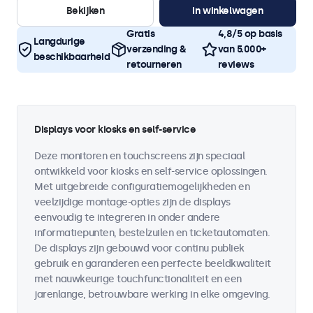
Bekijken
In winkelwagen
Gratis
4,8/5 op basis
Langdurige
verzending &
van 5.000+
beschikbaarheid
retourneren
reviews
Displays voor kiosks en self-service
Deze monitoren en touchscreens zijn speciaal
ontwikkeld voor kiosks en self-service oplossingen.
Met uitgebreide configuratiemogelijkheden en
veelzijdige montage-opties zijn de displays
eenvoudig te integreren in onder andere
informatiepunten, bestelzuilen en ticketautomaten.
De displays zijn gebouwd voor continu publiek
gebruik en garanderen een perfecte beeldkwaliteit
met nauwkeurige touchfunctionaliteit en een
jarenlange, betrouwbare werking in elke omgeving.