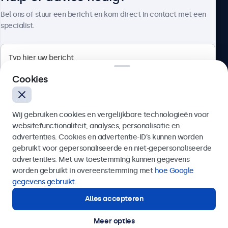
Over Beetronics
Bel ons of stuur een bericht en kom direct in contact met een
specialist.
Beetronics
Cookies
Bloemstraat 28, 1016LC Amsterdam, Nederland
Wij gebruiken cookies en vergelijkbare technologieën voor
4.8/5 door 5000+ bedrijven
websitefunctionaliteit, analyses, personalisatie en
Nederlands
advertenties. Cookies en advertentie-ID’s kunnen worden
gebruikt voor gepersonaliseerde en niet-gepersonaliseerde
Verzenden
advertenties. Met uw toestemming kunnen gegevens
worden gebruikt in overeenstemming met
hoe Google
Of bel ons op
020 - 700 83 66
gegevens gebruikt
.
Alles accepteren
Hulp of advies nodig?
Direct contact met een specialist.
Meer opties
© 2026 Beetronics