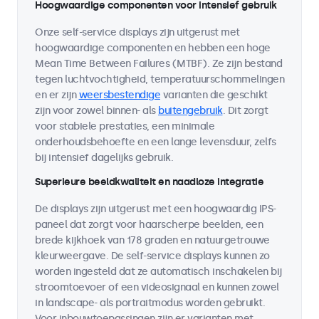
Hoogwaardige componenten voor intensief gebruik
Onze self-service displays zijn uitgerust met
hoogwaardige componenten en hebben een hoge
Mean Time Between Failures (MTBF). Ze zijn bestand
tegen luchtvochtigheid, temperatuurschommelingen
en er zijn
weersbestendige
varianten die geschikt
zijn voor zowel binnen- als
buitengebruik
. Dit zorgt
voor stabiele prestaties, een minimale
onderhoudsbehoefte en een lange levensduur, zelfs
bij intensief dagelijks gebruik.
Superieure beeldkwaliteit en naadloze integratie
De displays zijn uitgerust met een hoogwaardig IPS-
paneel dat zorgt voor haarscherpe beelden, een
brede kijkhoek van 178 graden en natuurgetrouwe
kleurweergave. De self-service displays kunnen zo
worden ingesteld dat ze automatisch inschakelen bij
stroomtoevoer of een videosignaal en kunnen zowel
in landscape- als portraitmodus worden gebruikt.
Voor inbouwtoepassingen zijn er varianten met