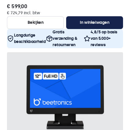
€ 599,00
€ 724,79 incl. btw
Bekijken
In winkelwagen
Gratis
4,8/5 op basis
Langdurige
verzending &
van 5.000+
beschikbaarheid
retourneren
reviews