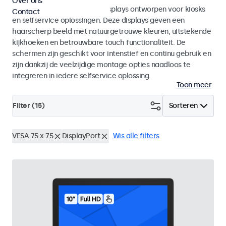
Over ons
Monitoren en touchscreen displays ontworpen voor kiosks
Contact
en selfservice oplossingen. Deze displays geven een
haarscherp beeld met natuurgetrouwe kleuren, uitstekende
kijkhoeken en betrouwbare touch functionaliteit. De
schermen zijn geschikt voor intenstief en continu gebruik en
zijn dankzij de veelzijdige montage opties naadloos te
integreren in iedere selfservice oplossing.
Toon meer
Filter (
15
)
Sorteren
VESA 75 x 75
DisplayPort
Wis alle filters