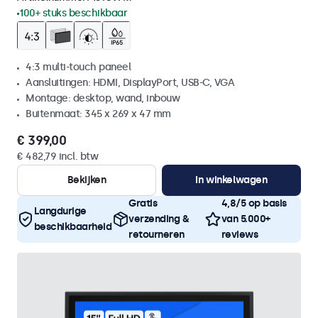
100+ stuks beschikbaar
4:3 multi-touch paneel
Aansluitingen: HDMI, DisplayPort, USB-C, VGA
Montage: desktop, wand, inbouw
Buitenmaat: 345 x 269 x 47 mm
€ 399,00
€ 482,79 incl. btw
Bekijken
In winkelwagen
Gratis
4,8/5 op basis
Langdurige
verzending &
van 5.000+
beschikbaarheid
retourneren
reviews