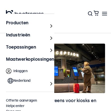
Producten
Home
Industrieën
Toepassingen
Maatwerkoplossingen
Inloggen
Nederland
Monitoren en touchscreens voor kiosks en
Offerte aanvragen
Helpcenter
selfservice