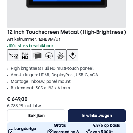
12 Inch Touchscreen Metaal (High-Brightness)
Artikelnummer:
12HB9M/U1
100+ stuks beschikbaar
High brightness Full HD multi-touch paneel
Aansluitingen: HDMI, DisplayPort, USB-C, VGA
Montage: inbouw, panel mount
Buitenmaat: 305 x 192 x 41 mm
€ 649,00
€ 785,29 incl. btw
Bekijken
In winkelwagen
Gratis
4,8/5 op basis
Langdurige
verzending &
van 5.000+