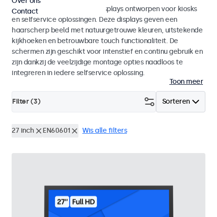
Over ons
Monitoren en touchscreen displays ontworpen voor kiosks
Contact
en selfservice oplossingen. Deze displays geven een
haarscherp beeld met natuurgetrouwe kleuren, uitstekende
kijkhoeken en betrouwbare touch functionaliteit. De
schermen zijn geschikt voor intenstief en continu gebruik en
zijn dankzij de veelzijdige montage opties naadloos te
integreren in iedere selfservice oplossing.
Toon meer
Filter (
3
)
Sorteren
27 inch
EN60601
Wis alle filters