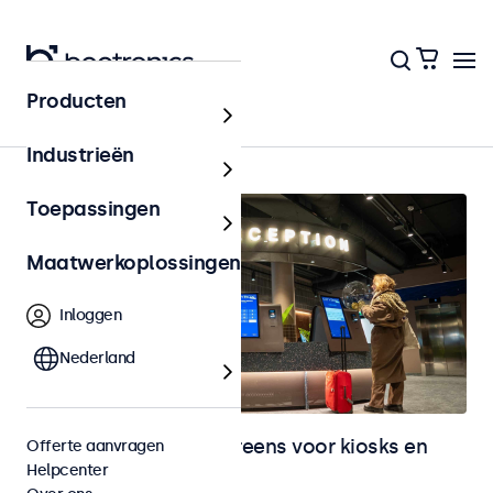
Producten
Kiosks & Self-Service
Industrieën
Toepassingen
Maatwerkoplossingen
Inloggen
Nederland
Monitoren en touchscreens voor kiosks en
Offerte aanvragen
Helpcenter
selfservice