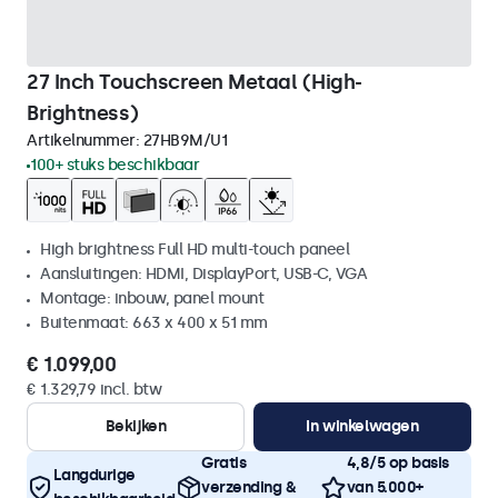
27 Inch Touchscreen Metaal (High-
Brightness)
Artikelnummer:
27HB9M/U1
100+ stuks beschikbaar
High brightness Full HD multi-touch paneel
Aansluitingen: HDMI, DisplayPort, USB-C, VGA
Montage: inbouw, panel mount
Buitenmaat: 663 x 400 x 51 mm
€ 1.099,00
€ 1.329,79 incl. btw
Bekijken
In winkelwagen
Gratis
4,8/5 op basis
Langdurige
verzending &
van 5.000+