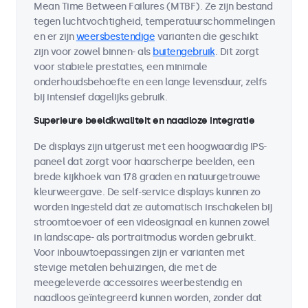
Mean Time Between Failures (MTBF). Ze zijn bestand
tegen luchtvochtigheid, temperatuurschommelingen
en er zijn
weersbestendige
varianten die geschikt
zijn voor zowel binnen- als
buitengebruik
. Dit zorgt
voor stabiele prestaties, een minimale
onderhoudsbehoefte en een lange levensduur, zelfs
bij intensief dagelijks gebruik.
Superieure beeldkwaliteit en naadloze integratie
De displays zijn uitgerust met een hoogwaardig IPS-
paneel dat zorgt voor haarscherpe beelden, een
brede kijkhoek van 178 graden en natuurgetrouwe
kleurweergave. De self-service displays kunnen zo
worden ingesteld dat ze automatisch inschakelen bij
stroomtoevoer of een videosignaal en kunnen zowel
in landscape- als portraitmodus worden gebruikt.
Voor inbouwtoepassingen zijn er varianten met
stevige metalen behuizingen, die met de
meegeleverde accessoires weerbestendig en
naadloos geïntegreerd kunnen worden, zonder dat