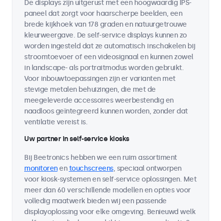
De displays zijn uitgerust met een hoogwaardig IPS-
paneel dat zorgt voor haarscherpe beelden, een
brede kijkhoek van 178 graden en natuurgetrouwe
kleurweergave. De self-service displays kunnen zo
worden ingesteld dat ze automatisch inschakelen bij
stroomtoevoer of een videosignaal en kunnen zowel
in landscape- als portraitmodus worden gebruikt.
Voor inbouwtoepassingen zijn er varianten met
stevige metalen behuizingen, die met de
meegeleverde accessoires weerbestendig en
naadloos geïntegreerd kunnen worden, zonder dat
ventilatie vereist is.
Uw partner in self-service kiosks
Bij Beetronics hebben we een ruim assortiment
monitoren
en
touchscreens
, speciaal ontworpen
voor kiosk-systemen en self-service oplossingen. Met
meer dan 60 verschillende modellen en opties voor
volledig maatwerk bieden wij een passende
displayoplossing voor elke omgeving. Benieuwd welk