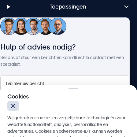
Toepassingen
Klantenservice
Hulp of advies nodig?
Over Beetronics
Bel ons of stuur een bericht en kom direct in contact met een
specialist.
Beetronics
Cookies
Bloemstraat 28, 1016LC Amsterdam, Nederland
Wij gebruiken cookies en vergelijkbare technologieën voor
4.8/5 door 5000+ bedrijven
websitefunctionaliteit, analyses, personalisatie en
Nederlands
advertenties. Cookies en advertentie-ID’s kunnen worden