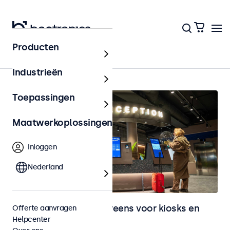
Producten
Kiosks & Self-Service
Industrieën
Toepassingen
Maatwerkoplossingen
Inloggen
Nederland
Monitoren en touchscreens voor kiosks en
Offerte aanvragen
Helpcenter
selfservice