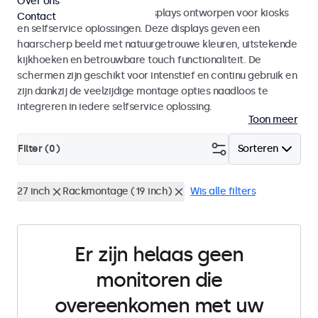
Over ons
Monitoren en touchscreen displays ontworpen voor kiosks
Contact
en selfservice oplossingen. Deze displays geven een
haarscherp beeld met natuurgetrouwe kleuren, uitstekende
kijkhoeken en betrouwbare touch functionaliteit. De
schermen zijn geschikt voor intenstief en continu gebruik en
zijn dankzij de veelzijdige montage opties naadloos te
integreren in iedere selfservice oplossing.
Toon meer
Filter (
0
)
Sorteren
27 inch
Rackmontage (19 inch)
Wis alle filters
Er zijn helaas geen
monitoren die
overeenkomen met uw