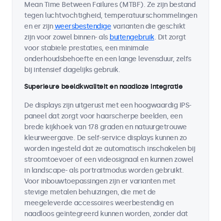
Mean Time Between Failures (MTBF). Ze zijn bestand
tegen luchtvochtigheid, temperatuurschommelingen
en er zijn
weersbestendige
varianten die geschikt
zijn voor zowel binnen- als
buitengebruik
. Dit zorgt
voor stabiele prestaties, een minimale
onderhoudsbehoefte en een lange levensduur, zelfs
bij intensief dagelijks gebruik.
Superieure beeldkwaliteit en naadloze integratie
De displays zijn uitgerust met een hoogwaardig IPS-
paneel dat zorgt voor haarscherpe beelden, een
brede kijkhoek van 178 graden en natuurgetrouwe
kleurweergave. De self-service displays kunnen zo
worden ingesteld dat ze automatisch inschakelen bij
stroomtoevoer of een videosignaal en kunnen zowel
in landscape- als portraitmodus worden gebruikt.
Voor inbouwtoepassingen zijn er varianten met
stevige metalen behuizingen, die met de
meegeleverde accessoires weerbestendig en
naadloos geïntegreerd kunnen worden, zonder dat