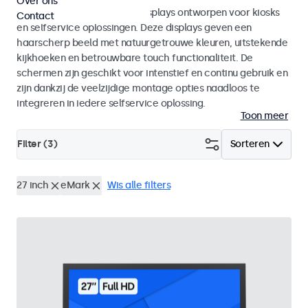
Over ons
Monitoren en touchscreen displays ontworpen voor kiosks
Contact
en selfservice oplossingen. Deze displays geven een
haarscherp beeld met natuurgetrouwe kleuren, uitstekende
kijkhoeken en betrouwbare touch functionaliteit. De
schermen zijn geschikt voor intenstief en continu gebruik en
zijn dankzij de veelzijdige montage opties naadloos te
integreren in iedere selfservice oplossing.
Toon meer
Filter (
3
)
Sorteren
27 inch
eMark
Wis alle filters