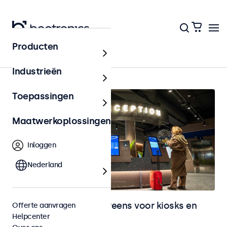
Producten
Kiosks & Self-Service
Industrieën
Toepassingen
Maatwerkoplossingen
Inloggen
Nederland
Monitoren en touchscreens voor kiosks en
Offerte aanvragen
Helpcenter
selfservice