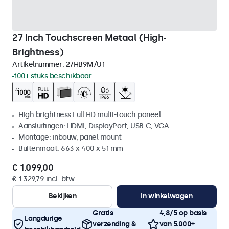
27 Inch Touchscreen Metaal (High-
Brightness)
Artikelnummer:
27HB9M/U1
100+ stuks beschikbaar
High brightness Full HD multi-touch paneel
Aansluitingen: HDMI, DisplayPort, USB-C, VGA
Montage: inbouw, panel mount
Buitenmaat: 663 x 400 x 51 mm
€ 1.099,00
€ 1.329,79 incl. btw
Bekijken
In winkelwagen
Gratis
4,8/5 op basis
Langdurige
verzending &
van 5.000+