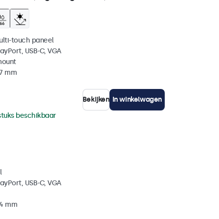
ulti-touch paneel
layPort, USB-C, VGA
mount
37 mm
Bekijken
In winkelwagen
stuks beschikbaar
l
layPort, USB-C, VGA
34 mm