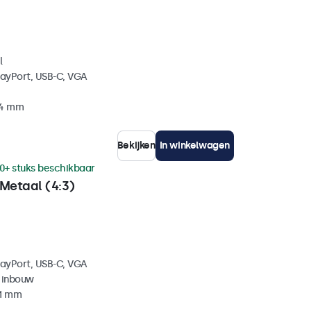
l
layPort, USB-C, VGA
34 mm
Bekijken
In winkelwagen
0+ stuks beschikbaar
Metaal (4:3)
layPort, USB-C, VGA
 inbouw
41 mm