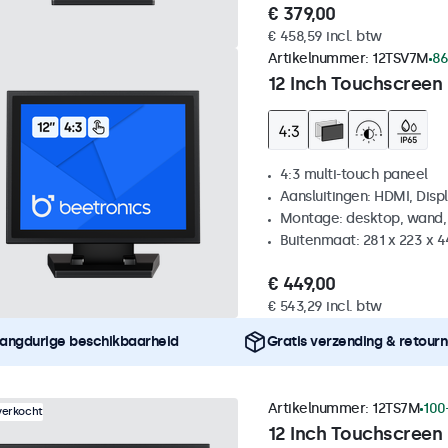
€ 379,00
€ 458,59 incl. btw
Artikelnummer:
12TSV7M
86
12 Inch Touchscreen 
4:3 multi-touch paneel
Aansluitingen: HDMI, Disp
Montage: desktop, wand,
Buitenmaat: 281 x 223 x 
€ 449,00
€ 543,29 incl. btw
angdurige beschikbaarheid
Gratis verzending & retour
Artikelnummer:
12TS7M
100
verkocht
12 Inch Touchscreen