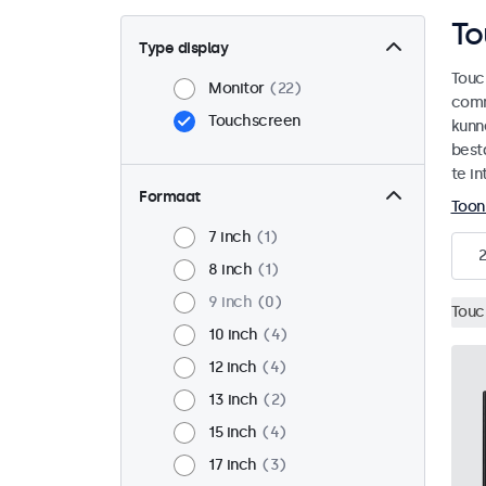
To
Type display
Touc
Monitor
22
comm
Touchscreen
kunn
best
te in
Formaat
Toon
7 inch
1
8 inch
1
9 inch
0
Touc
10 inch
4
12 inch
4
13 inch
2
15 inch
4
17 inch
3