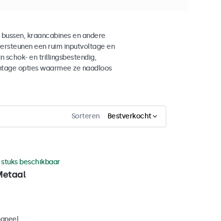
 bussen, kraancabines en andere
rsteunen een ruim inputvoltage en
 schok- en trillingsbestendig,
ntage opties waarmee ze naadloos
Sorteren
Bestverkocht
 stuks beschikbaar
Metaal
paneel