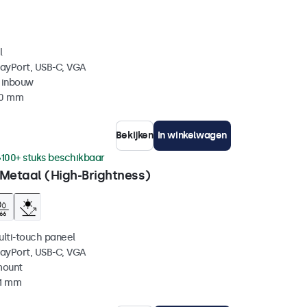
l
layPort, USB-C, VGA
 inbouw
40 mm
Bekijken
In winkelwagen
100+ stuks beschikbaar
 Metaal (High-Brightness)
ulti-touch paneel
layPort, USB-C, VGA
mount
41 mm