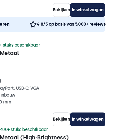
Bekijken
In winkelwagen
neren
4,8/5 op basis van 5.000+ reviews
+ stuks beschikbaar
 Metaal
l
layPort, USB-C, VGA
 inbouw
40 mm
Bekijken
In winkelwagen
100+ stuks beschikbaar
 Metaal (High-Brightness)