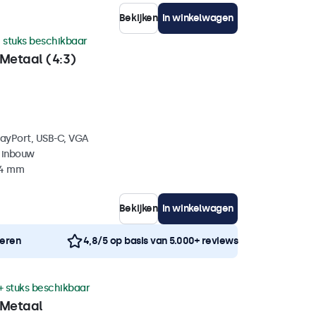
Bekijken
In winkelwagen
 stuks beschikbaar
Metaal (4:3)
layPort, USB-C, VGA
 inbouw
44 mm
Bekijken
In winkelwagen
neren
4,8/5 op basis van 5.000+ reviews
+ stuks beschikbaar
 Metaal