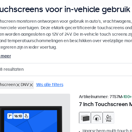
uchscreens voor in-vehicle gebruik
hscreen monitoren ontworpen voor gebruik in auto's, vrachtwagens,
erciele voertuigen. Deze eMark-gecertificeerde touchscreens onde
en worden aangesloten op 12V of 24V. De in-vehicle touch screens zijn
and temperatuurschommelingen en beschikken over veelzijdige mo
tegreren zijn in ieder voertuig.
 meer
28
resultaten
hscreen
DNV
Wis alle filters
Artikelnummer:
7TS7M
100+
7 Inch Touchscreen 
Haarscherp multi-touch 