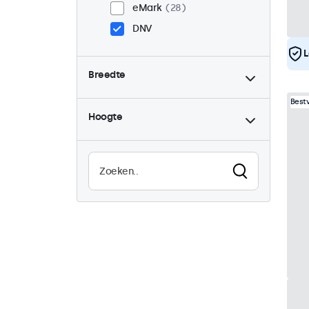
eMark
28
DNV
L
Breedte
Best
Hoogte