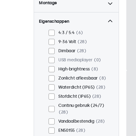
Montage
Desktop
20
Wand
20
Eigenschappen
Panel mount
8
4:3 / 5:4
6
Inbouw
24
9-36 Volt
28
Rackmontage (19 inch)
Dimbaar
28
16
USB mediaplayer
0
VESA 75 x 75
17
High-brightness
8
VESA 100 x 100
11
Zonlicht afleesbaar
8
Waterdicht (IP65)
28
Stofdicht (IP65)
28
Continu gebruik (24/7)
28
Vandaalbestendig
28
EN50155
28