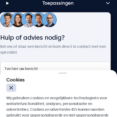
Toepassingen
Klantenservice
Hulp of advies nodig?
Over Beetronics
Bel ons of stuur een bericht en kom direct in contact met een
specialist.
Beetronics
Cookies
Bloemstraat 28, 1016LC Amsterdam, Nederland
Wij gebruiken cookies en vergelijkbare technologieën voor
4.8/5 door 5000+ bedrijven
websitefunctionaliteit, analyses, personalisatie en
Nederlands
advertenties. Cookies en advertentie-ID’s kunnen worden
gebruikt voor gepersonaliseerde en niet-gepersonaliseerde