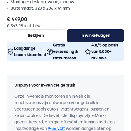
Montage: desktop, wand, inbouw
Buitenmaat: 328 x 206 x 41 mm
€ 449,00
€ 543,29 incl. btw
Bekijken
In winkelwagen
Gratis
4,8/5 op basis
Langdurige
verzending &
van 5.000+
beschikbaarheid
retourneren
reviews
Displays voor in-vehicle gebruik
Onze in-vehicle monitoren en in-vehicle
touchscreens zijn ontworpen voor gebruik in
voertuigen zoals auto's, vrachtwagens, bussen en
kraancabines. De in-vehicle displays zijn eMark-
gecertificeerd, energie-efficiënt en kunnen met een
inputvoltage van
9-36 volt
worden aangesloten op