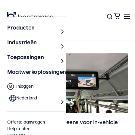
Producten
In-vehicle
Industrieën
Toepassingen
Maatwerkoplossingen
Inloggen
Nederland
Monitoren en touchscreens voor in-vehicle
Offerte aanvragen
Helpcenter
gebruik