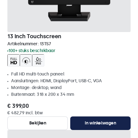
13 Inch Touchscreen
Artikelnummer:
13TS7
100+ stuks beschikbaar
Full HD multi-touch paneel
Aansluitingen: HDMI, DisplayPort, USB-C, VGA
Montage: desktop, wand
Buitenmaat: 318 x 200 x 34 mm
€ 399,00
€ 482,79 incl. btw
Bekijken
In winkelwagen