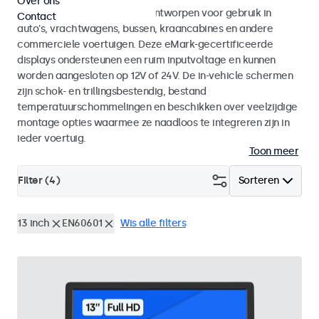
Over ons
Monitoren en touchscreens ontworpen voor gebruik in
Contact
auto's, vrachtwagens, bussen, kraancabines en andere
commerciele voertuigen. Deze eMark-gecertificeerde
displays ondersteunen een ruim inputvoltage en kunnen
worden aangesloten op 12V of 24V. De in-vehicle schermen
zijn schok- en trillingsbestendig, bestand
temperatuurschommelingen en beschikken over veelzijdige
montage opties waarmee ze naadloos te integreren zijn in
ieder voertuig.
Toon meer
Filter (
4
)
Sorteren
13 inch
EN60601
Wis alle filters