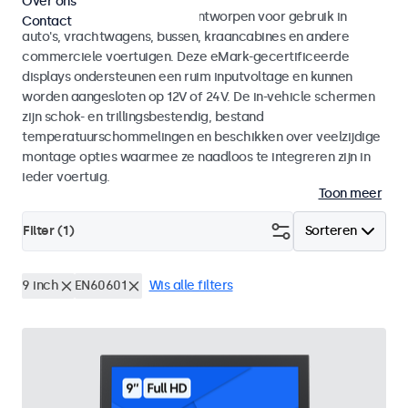
Over ons
Monitoren en touchscreens ontworpen voor gebruik in
Contact
auto's, vrachtwagens, bussen, kraancabines en andere
commerciele voertuigen. Deze eMark-gecertificeerde
displays ondersteunen een ruim inputvoltage en kunnen
worden aangesloten op 12V of 24V. De in-vehicle schermen
zijn schok- en trillingsbestendig, bestand
temperatuurschommelingen en beschikken over veelzijdige
montage opties waarmee ze naadloos te integreren zijn in
ieder voertuig.
Toon meer
Filter (
1
)
Sorteren
9 inch
EN60601
Wis alle filters