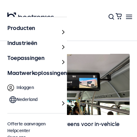
Producten
In-vehicle
Industrieën
Toepassingen
Maatwerkoplossingen
Inloggen
Nederland
Monitoren en touchscreens voor in-vehicle
Offerte aanvragen
Helpcenter
gebruik