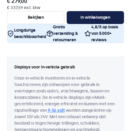
€ 279,00
€ 337,59 incl. btw
Bekijken
In winkelwagen
Gratis
4,8/5 op basis
Langdurige
verzending &
van 5.000+
beschikbaarheid
retourneren
reviews
Displays voor in-vehicle gebruik
Onze in-vehicle monitoren en in-vehicle
touchscreens zijn ontworpen voor gebruik in
voertuigen zoals auto's, vrachtwagens, bussen en
kraancabines. De in-vehicle displays zijn eMark-
gecertificeerd, energie-efficiënt en kunnen met een
inputvoltage van
9-36 volt
worden aangesloten op
zowel 12V als 24V. Met een robuust ontwerp dat
bestand is tegen hevige trillingen, schokken,
temperatuurschommelingen en vochtigheid,