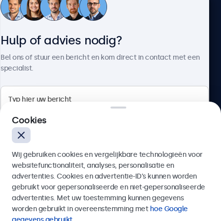
Klantenservice
Hulp of advies nodig?
Over Beetronics
Bel ons of stuur een bericht en kom direct in contact met een
specialist.
Beetronics
Cookies
Bloemstraat 28, 1016LC Amsterdam, Nederland
Wij gebruiken cookies en vergelijkbare technologieën voor
4.8/5 door 5000+ bedrijven
websitefunctionaliteit, analyses, personalisatie en
Nederlands
advertenties. Cookies en advertentie-ID’s kunnen worden
gebruikt voor gepersonaliseerde en niet-gepersonaliseerde
Verzenden
advertenties. Met uw toestemming kunnen gegevens
worden gebruikt in overeenstemming met
hoe Google
Of bel ons op
020 - 700 83 66
gegevens gebruikt
.