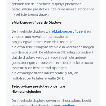
garanderen de in-vehicle displays jarenlange
betrouwbare prestaties in zelfs de meest uitdagende
in-vehicle toepassingen.
eMark-gecertificeerde Displays
De in-vehicle displays zijn
eMark-gecertificeerd
en
voldoen aan zowel de technische als
omgevingsvereisten voor elektrische en
elektronische componenten die in voertuigen mogen
worden gebruikt. De eMark-certificering garandeert
dat de displays veilig zijn voor in-vehicle gebruik,
geen storingen veroorzaken in andere elektronische
systemen, en beschermd zijn tegen
elektromagnetische interferentie (EMI) en
radiofrequente interferentie (RFI).
Betrouwbare prestaties onder alle
rijomstandigheden
De in-vehicle displays geven een haarscherp beeld
met een brede kijkhoek en een
instelbare