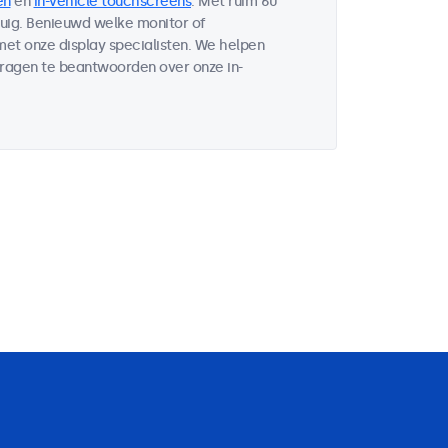
en
en
in-vehicle touchscreens
. Met ruim 60
tuig. Benieuwd welke monitor of
et onze display specialisten. We helpen
vragen te beantwoorden over onze in-