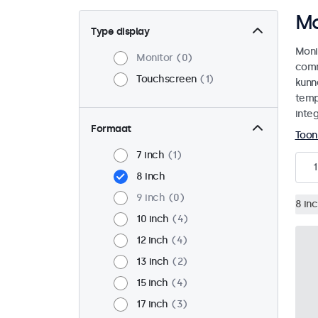
Mo
Type display
Moni
Monitor
0
comm
Touchscreen
1
kunn
temp
integ
Formaat
Toon
7 inch
1
1
8 inch
9 inch
0
8 in
10 inch
4
12 inch
4
13 inch
2
15 inch
4
17 inch
3