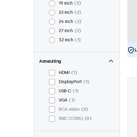
19 inch
3
22 inch
2
24 inch
2
27 inch
2
32 inch
1
L
Aansluiting
HDMI
1
DisplayPort
1
USB-C
1
VGA
1
RCA video
0
BNC (CVBS)
0