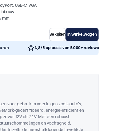
layPort, USB-C, VGA
 inbouw
35 mm
Bekijken
In winkelwagen
neren
4,8/5 op basis van 5.000+ reviews
en voor gebruik in voertuigen zoals auto's,
n eMark-gecertificeerd, energie-efficiënt en
 zowel 12V als 24V. Met een robuust
eratuurschommelingen en vochtigheid,
ies in zelfs de meest uitdagende in-vehicle