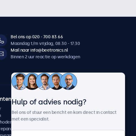
Bel ons op 020 - 700 83 66
Maandag t/m vrijdag, 08:30 - 17:30
Mail naar info@beetronics.nl
Binnen 2 uur reactie op werkdagen
ntenservice
Over Beetronics
Hulp of advies nodig?
r
Klantcases
Bel ons of stuur een bericht en kom direct in contact
n
Nieuws en updates
met een specialist.
thoden
Over ons
reparatie
Werken bij Beetronics
anvragen
Algemene voorwaarden