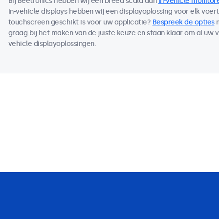
Bij Beetronics hebben wij een breed scala aan
in-vehicle monitor
in-vehicle displays hebben wij een displayoplossing voor elk voer
touchscreen geschikt is voor uw applicatie?
Bespreek de opties
m
graag bij het maken van de juiste keuze en staan klaar om al uw 
vehicle displayoplossingen.