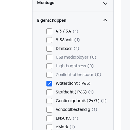
Montage
Desktop
1
Wand
1
Eigenschappen
Panel mount
0
4:3 / 5:4
1
Inbouw
1
9-36 Volt
1
Rackmontage (19 inch)
1
Dimbaar
1
VESA 75 x 75
1
USB mediaplayer
0
VESA 100 x 100
0
High-brightness
0
Zonlicht afleesbaar
0
Waterdicht (IP65)
Stofdicht (IP65)
1
Continu gebruik (24/7)
1
Vandaalbestendig
1
EN50155
1
eMark
1