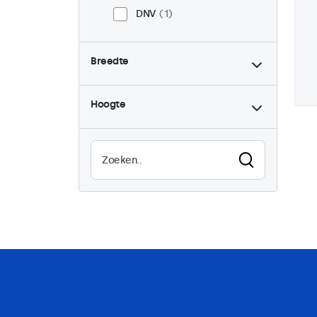
DNV
1
Breedte
Hoogte