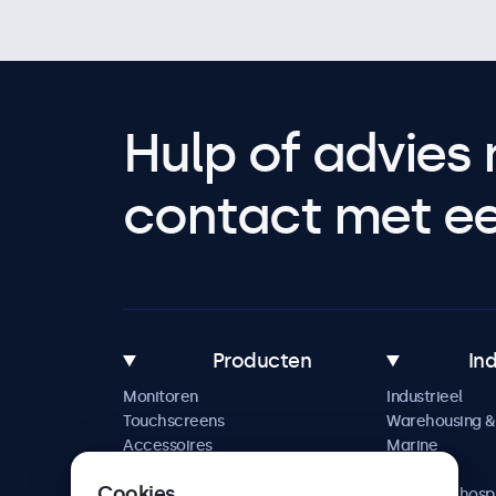
Hulp of advies 
contact met een
Producten
In
Monitoren
Industrieel
Touchscreens
Warehousing & 
Accessoires
Marine
Maatwerkoplossingen
Retail
Cookies
Horeca & hospi