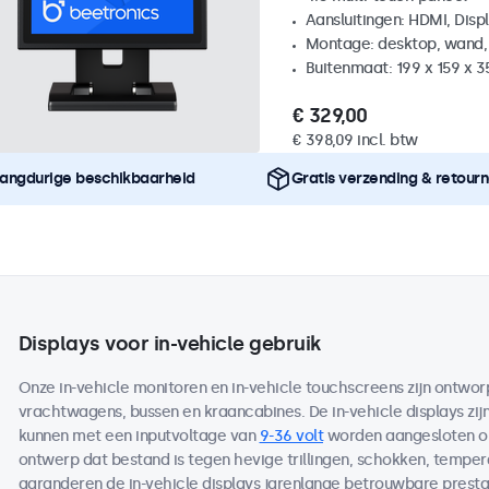
Aansluitingen: HDMI, Disp
Montage: desktop, wand,
Buitenmaat: 199 x 159 x 
€ 329,00
€ 398,09 incl. btw
angdurige beschikbaarheid
Gratis verzending & retour
Displays voor in-vehicle gebruik
Onze in-vehicle monitoren en in-vehicle touchscreens zijn ontworp
vrachtwagens, bussen en kraancabines. De in-vehicle displays zij
kunnen met een inputvoltage van
9-36 volt
worden aangesloten op
ontwerp dat bestand is tegen hevige trillingen, schokken, temp
garanderen de in-vehicle displays jarenlange betrouwbare prestat