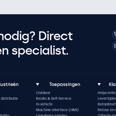
nodig? Direct
 specialist.
dustrieën
Toepassingen
Kla
Outdoor
Helpcente
distributie
Kiosks & Self-Service
Levertijde
In-vehicle
Betaalme
Machine interface (HMI)
Retour en 
tality
Openbare ruimtes
Offerte a