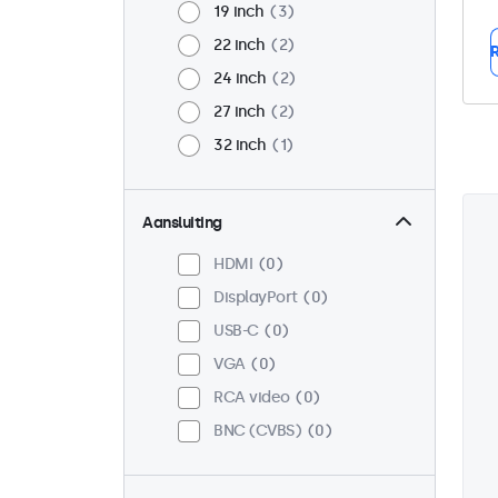
19 inch
3
22 inch
2
R
24 inch
2
27 inch
2
32 inch
1
Aansluiting
HDMI
0
DisplayPort
0
USB-C
0
VGA
0
RCA video
0
BNC (CVBS)
0