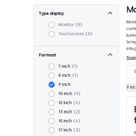
Mo
Type display
Moni
Monitor
0
comm
Touchscreen
0
kunn
temp
integ
Formaat
Toon
7 inch
1
8 inch
1
9 inch
9 in
10 inch
4
12 inch
4
13 inch
2
15 inch
4
17 inch
3
W