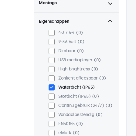
Montage
Desktop
0
Wand
0
Eigenschappen
Panel mount
0
4:3 / 5:4
0
Inbouw
0
9-36 Volt
0
Rackmontage (19 inch)
0
Dimbaar
0
VESA 75 x 75
0
USB mediaplayer
0
VESA 100 x 100
0
High-brightness
0
Zonlicht afleesbaar
0
Waterdicht (IP65)
Stofdicht (IP65)
0
Continu gebruik (24/7)
0
Vandaalbestendig
0
EN50155
0
eMark
0