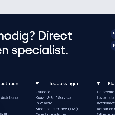
nodig? Direct
 specialist.
dustrieën
Toepassingen
Kla
Outdoor
Helpcente
distributie
Kiosks & Self-Service
Levertijde
In-vehicle
Betaalme
Machine interface (HMI)
Retour en 
tality
Openbare ruimtes
Offerte a