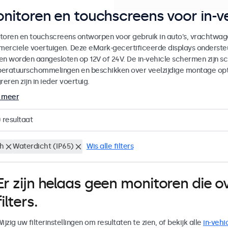
nitoren en touchscreens voor in-ve
toren en touchscreens ontworpen voor gebruik in auto's, vrachtwag
erciele voertuigen. Deze eMark-gecertificeerde displays onderste
en worden aangesloten op 12V of 24V. De in-vehicle schermen zijn sch
eratuurschommelingen en beschikken over veelzijdige montage op
reren zijn in ieder voertuig.
 meer
0
resultaat
ch
Waterdicht (IP65)
Wis alle filters
Er zijn helaas geen monitoren die
filters.
ijzig uw filterinstellingen om resultaten te zien, of bekijk alle
in-vehi