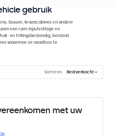
hicle gebruik
ens, bussen, kraancabines en andere
unen een ruim inputvoltage en
ok- en trillingsbestendig, bestand
ties waarmee ze naadloos te
Sorteren
Bestverkocht
 overeenkomen met uw
cle
.