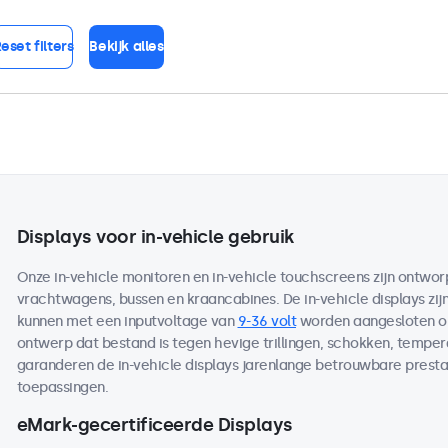
eset filters
Bekijk alles
Displays voor in-vehicle gebruik
Onze in-vehicle monitoren en in-vehicle touchscreens zijn ontworp
vrachtwagens, bussen en kraancabines. De in-vehicle displays zij
kunnen met een inputvoltage van
9-36 volt
worden aangesloten op
ontwerp dat bestand is tegen hevige trillingen, schokken, temp
garanderen de in-vehicle displays jarenlange betrouwbare prestat
toepassingen.
eMark-gecertificeerde Displays