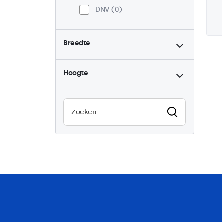
DNV
0
Breedte
Hoogte