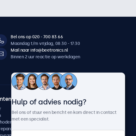
Bel ons op 020 - 700 83 66
Maandag t/m vrijdag, 08:30 - 17:30
Mail naar info@beetronics.nl
Binnen 2 uur reactie op werkdagen
ntenservice
Over Beetronics
Hulp of advies nodig?
r
Klantcases
Bel ons of stuur een bericht en kom direct in contact
n
Nieuws en updates
met een specialist.
thoden
Over ons
reparatie
Werken bij Beetronics
anvragen
Algemene voorwaarden