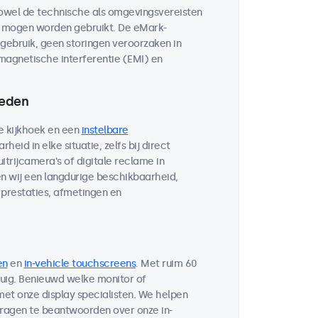
owel de technische als omgevingsvereisten
n mogen worden gebruikt. De eMark-
e gebruik, geen storingen veroorzaken in
magnetische interferentie (EMI) en
heden
e kijkhoek en een
instelbare
heid in elke situatie, zelfs bij direct
itrijcamera's of digitale reclame in
n wij een langdurige beschikbaarheid,
prestaties, afmetingen en
en
en
in-vehicle touchscreens
. Met ruim 60
tuig. Benieuwd welke monitor of
et onze display specialisten. We helpen
vragen te beantwoorden over onze in-