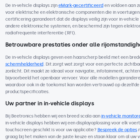
De in-vehicle displays zijn
eMark-gecertificeerd
en voldoen aan z
voor elektrische en elektronische componenten die in voertuige
certificering garandeert dat de displays veilig zijn voor in-vehicl
andere elektronische systemen, en beschermd zijn tegen elektro
radiofrequente interferentie (RFI).
Betrouwbare prestaties onder alle rijomstandig
De in-vehicle displays geven een haarscherp beeld met een bred
schermhelderheid
. Dit zorgt wat zorgt voor een perfecte zichtbaar
zonlicht. Dit maakt ze ideaal voor navigatie, infotainment, achteru
bijvoorbeeld het openbaar vervoer. Voor alle modellen garandere
waardoor ook in de toekomst kan worden vertrouwd op dezelfde 
productspecificaties.
Uw partner in in-vehicle displays
Bij Beetronics hebben wij een breed scala aan
in-vehicle monitor
in-vehicle displays hebben wij een displayoplossing voor elk voer
touchscreen geschikt is voor uw applicatie?
Bespreek de opties
m
graag bij het maken van de juiste keuze en staan klaar om al uw 