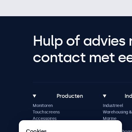
Hulp of advies 
contact met een
Producten
In
Monitoren
Industrieel
Touchscreens
Warehousing & 
Accessoires
Marine
Maatwerkoplossingen
Retail
Cookies
Horeca & hospi