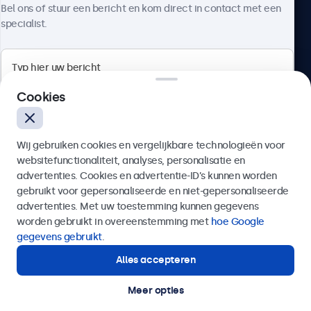
Over Beetronics
Bel ons of stuur een bericht en kom direct in contact met een
specialist.
Beetronics
Cookies
Bloemstraat 28, 1016LC Amsterdam, Nederland
Wij gebruiken cookies en vergelijkbare technologieën voor
4.8/5 door 5000+ bedrijven
websitefunctionaliteit, analyses, personalisatie en
Nederlands
advertenties. Cookies en advertentie-ID’s kunnen worden
gebruikt voor gepersonaliseerde en niet-gepersonaliseerde
Verzenden
advertenties. Met uw toestemming kunnen gegevens
worden gebruikt in overeenstemming met
hoe Google
Of bel ons op
020 - 700 83 66
gegevens gebruikt
.
Alles accepteren
Hulp of advies nodig?
Direct contact met een specialist.
Meer opties
© 2026 Beetronics