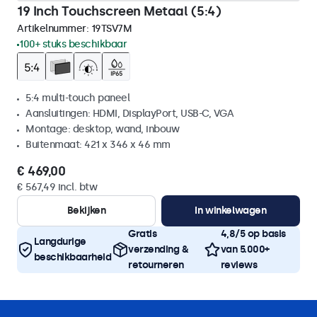
19 Inch Touchscreen Metaal (5:4)
Artikelnummer:
19TSV7M
100+ stuks beschikbaar
5:4 multi-touch paneel
Aansluitingen: HDMI, DisplayPort, USB-C, VGA
Montage: desktop, wand, inbouw
Buitenmaat: 421 x 346 x 46 mm
€ 469,00
€ 567,49 incl. btw
Bekijken
In winkelwagen
Gratis
4,8/5 op basis
Langdurige
verzending &
van 5.000+
beschikbaarheid
retourneren
reviews