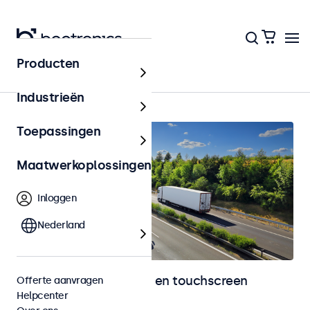
Producten
Home
Industrieën
Toepassingen
Maatwerkoplossingen
Inloggen
Nederland
Automotive monitoren en touchscreen
Offerte aanvragen
Helpcenter
displays