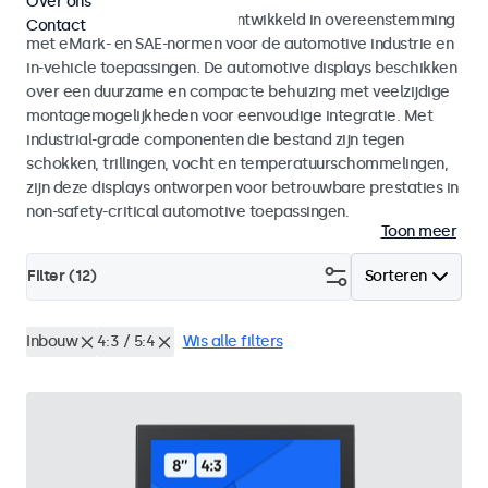
Over ons
Monitoren en touchscreens ontwikkeld in overeenstemming
Contact
met eMark- en SAE-normen voor de automotive industrie en
in-vehicle toepassingen. De automotive displays beschikken
over een duurzame en compacte behuizing met veelzijdige
montagemogelijkheden voor eenvoudige integratie. Met
industrial-grade componenten die bestand zijn tegen
schokken, trillingen, vocht en temperatuurschommelingen,
zijn deze displays ontworpen voor betrouwbare prestaties in
non-safety-critical automotive toepassingen.
Toon meer
Filter (
12
)
Sorteren
Inbouw
4:3 / 5:4
Wis alle filters