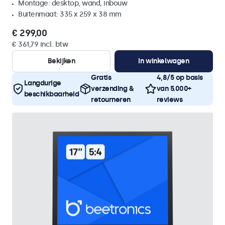
Montage: desktop, wand, inbouw
Buitenmaat: 335 x 259 x 38 mm
€ 299,00
€ 361,79 incl. btw
Bekijken
In winkelwagen
Gratis
4,8/5 op basis
Langdurige
verzending &
van 5.000+
beschikbaarheid
retourneren
reviews