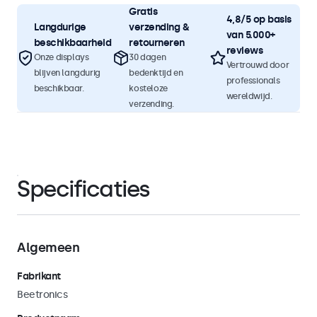
Gratis
4,8/5 op basis
Langdurige
verzending &
van 5.000+
beschikbaarheid
retourneren
reviews
Onze displays
30 dagen
Vertrouwd door
blijven langdurig
bedenktijd en
professionals
beschikbaar.
kosteloze
wereldwijd.
verzending.
Specificaties
Algemeen
Fabrikant
Beetronics