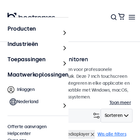
Producten
Touchscreens
Industrieën
7 inch touchscreen monitoren
Toepassingen
7 inch touchscreens ontworpen voor professionele
Maatwerkoplossingen
toepassingen en continu gebruik. Deze 7 inch touchscreen
monitoren zijn eenvoudig te integreren in elke applicatie en
Inloggen
iedere omgeving en zijn compatible met Windows, macOS,
ChromeOS en Linux besturingssystemen.
Nederland
Toon meer
Filter (
0
)
Sorteren
Offerte aanvragen
Helpcenter
7 inch touchscreens
USB mediaplayer
Wis alle filters