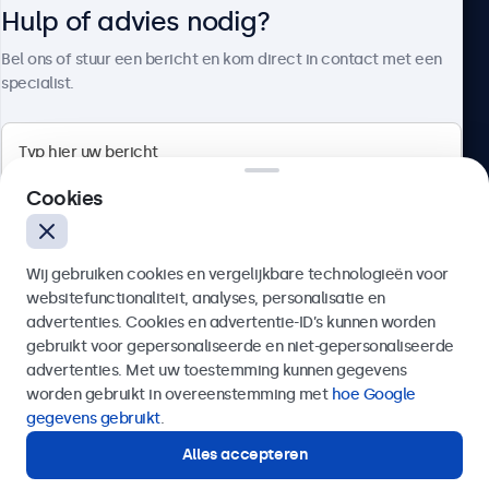
Hulp of advies nodig?
Over Beetronics
Bel ons of stuur een bericht en kom direct in contact met een
specialist.
Beetronics
Cookies
Bloemstraat 28, 1016LC Amsterdam, Nederland
Wij gebruiken cookies en vergelijkbare technologieën voor
4.8/5 door 5000+ bedrijven
websitefunctionaliteit, analyses, personalisatie en
Nederlands
advertenties. Cookies en advertentie-ID’s kunnen worden
gebruikt voor gepersonaliseerde en niet-gepersonaliseerde
Verzenden
advertenties. Met uw toestemming kunnen gegevens
worden gebruikt in overeenstemming met
hoe Google
Of bel ons op
020 - 700 83 66
gegevens gebruikt
.
Alles accepteren
Hulp of advies nodig?
Direct contact met een specialist.