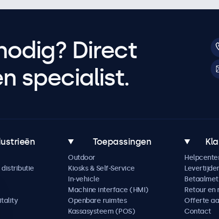
nodig? Direct
 specialist.
dustrieën
Toepassingen
Kla
Outdoor
Helpcente
distributie
Kiosks & Self-Service
Levertijde
In-vehicle
Betaalme
Machine interface (HMI)
Retour en 
tality
Openbare ruimtes
Offerte a
Kassasysteem (POS)
Contact