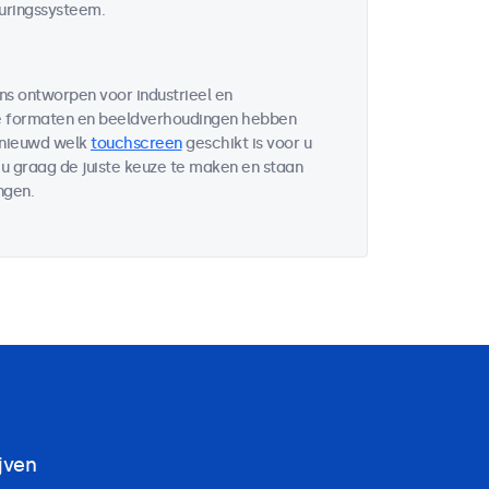
uringssysteem.
ns ontworpen voor industrieel en
de formaten en beeldverhoudingen hebben
enieuwd welk
touchscreen
geschikt is voor u
u graag de juiste keuze te maken en staan
ngen.
jven