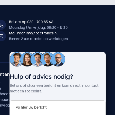
Bel ons op 020 - 700 83 66
Maandag t/m vrijdag, 08:30 - 17:30
Mail naar info@beetronics.nl
Binnen 2 uur reactie op werkdagen
ntenservice
Over Beetronics
Hulp of advies nodig?
r
Klantcases
Bel ons of stuur een bericht en kom direct in contact
n
Nieuws en updates
met een specialist.
thoden
Over ons
reparatie
Werken bij Beetronics
anvragen
Algemene voorwaarden
Privacyverklaring