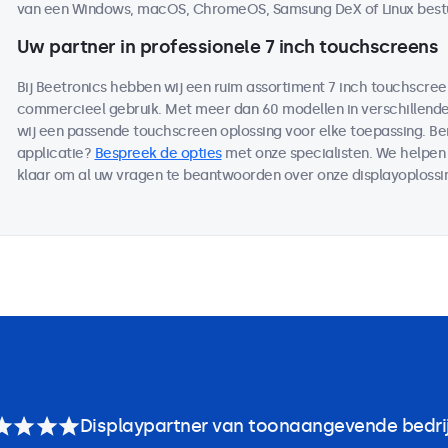
van een Windows, macOS, ChromeOS, Samsung DeX of Linux best
Uw partner in professionele 7 inch touchscreens
Bij Beetronics hebben wij een ruim assortiment 7 inch touchscree
commercieel gebruik. Met meer dan 60 modellen in verschillen
wij een passende touchscreen oplossing voor elke toepassing. B
applicatie?
Bespreek de opties
met onze specialisten. We helpen 
klaar om al uw vragen te beantwoorden over onze displayoplossi
Displaypartner van toonaangevende bedri