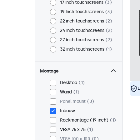
17 inch touchscreens
3
19 inch touchscreens
3
22 inch touchscreens
2
24 inch touchscreens
2
27 inch touchscreens
2
32 inch touchscreens
1
Montage
Desktop
1
L
Wand
1
Panel mount
0
Inbouw
Rackmontage (19 inch)
1
VESA 75 x 75
1
VESA 100 x 100
0