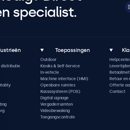
 specialist.
dustrieën
Toepassingen
Kla
Outdoor
Helpcente
distributie
Kiosks & Self-Service
Levertijde
In-vehicle
Betaalme
Machine interface (HMI)
Retour en 
tality
Openbare ruimtes
Offerte a
Kassasysteem (POS)
Contact
Digital signage
ting
Vergaderruimten
org
Videobewaking
Toegangscontrole