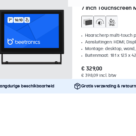
Artikelnummer:
7TS7M
100+
7 Inch Touchscreen 
Haarscherp multi-touch 
Aansluitingen: HDMI, Disp
Montage: desktop, wand,
Buitenmaat: 181 x 123 x 
€ 329,00
€ 398,09 incl. btw
angdurige beschikbaarheid
Gratis verzending & retour