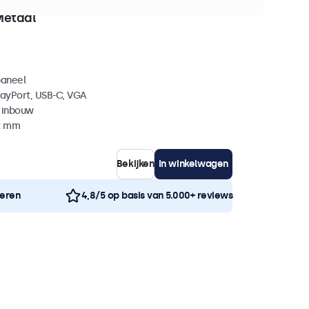
 stuks beschikbaar
Metaal
paneel
layPort, USB-C, VGA
 inbouw
42 mm
Bekijken
In winkelwagen
neren
4,8/5 op basis van 5.000+ reviews