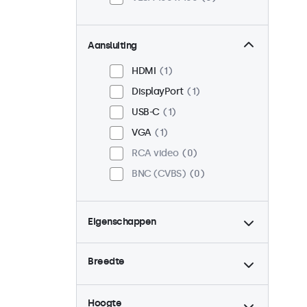
Aansluiting
HDMI
1
DisplayPort
1
USB-C
1
VGA
1
RCA video
0
BNC (CVBS)
0
Eigenschappen
4:3 / 5:4
0
Breedte
9-36 Volt
1
Dimbaar
1
Hoogte
High-brightness
0