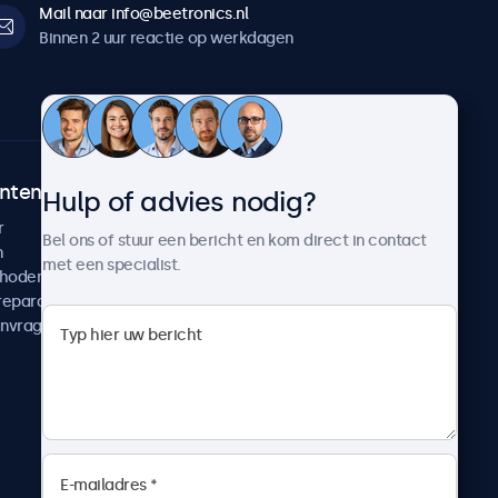
Mail naar info@beetronics.nl
Binnen 2 uur reactie op werkdagen
ntenservice
Over Beetronics
Hulp of advies nodig?
r
Klantcases
Bel ons of stuur een bericht en kom direct in contact
n
Nieuws en updates
met een specialist.
thoden
Over ons
reparatie
Werken bij Beetronics
anvragen
Algemene voorwaarden
Privacyverklaring