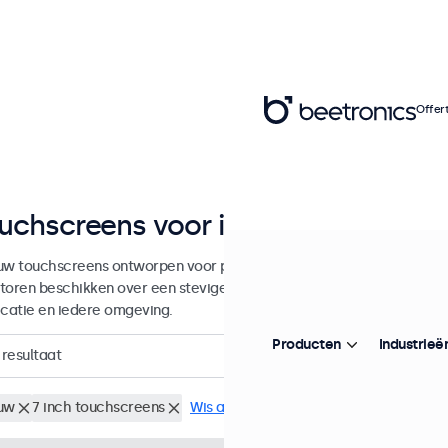
Offer
uchscreens voor inbouw en integra
uw touchscreens ontworpen voor professionele toepassingen en con
toren beschikken over een stevige metalen behuizing waarmee ze naa
icatie en iedere omgeving.
Producten
Industrieë
resultaat
uw
7 inch touchscreens
Wis alle filters