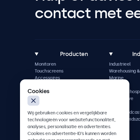
contact met een
Producten
In
Monitoren
Industrieel
Touchscreens
Warehousing & 
Accessoires
Marine
Maatwerkoplossingen
Retail
Cookies
Horeca & hospi
Automotive
Railway
AV & Broadcas
Wij gebruiken cookies en vergelijkbare
Gezondheidsz
technologieën voor websitefunctionaliteit,
analyses, personalisatie en advertenties.
Cookies en advertentie-ID’s kunnen worden