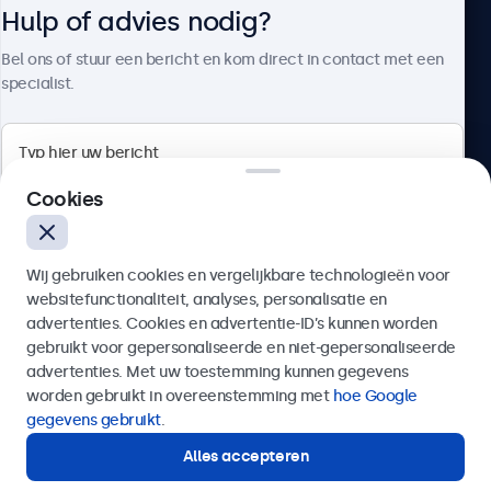
Hulp of advies nodig?
Over Beetronics
Bel ons of stuur een bericht en kom direct in contact met een
specialist.
Beetronics
Cookies
Bloemstraat 28, 1016LC Amsterdam, Nederland
Wij gebruiken cookies en vergelijkbare technologieën voor
4.8/5 door 5000+ bedrijven
websitefunctionaliteit, analyses, personalisatie en
Nederlands
advertenties. Cookies en advertentie-ID’s kunnen worden
gebruikt voor gepersonaliseerde en niet-gepersonaliseerde
Verzenden
advertenties. Met uw toestemming kunnen gegevens
worden gebruikt in overeenstemming met
hoe Google
Of bel ons op
020 - 700 83 66
gegevens gebruikt
.
Alles accepteren
Hulp of advies nodig?
Direct contact met een specialist.