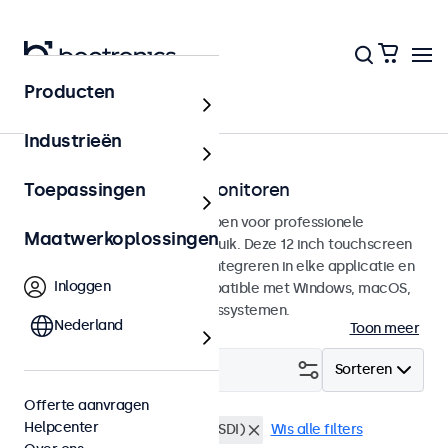
Producten
Touchscreens
Industrieën
12 inch touchscreen monitoren
Toepassingen
12 inch touchscreens ontworpen voor professionele
Maatwerkoplossingen
toepassingen en continu gebruik. Deze 12 inch touchscreen
monitoren zijn eenvoudig te integreren in elke applicatie en
Inloggen
iedere omgeving en zijn compatible met Windows, macOS,
ChromeOS en Linux besturingssystemen.
Nederland
Toon meer
Filter (
0
)
Sorteren
Offerte aanvragen
Helpcenter
12 inch touchscreens
BNC (SDI)
Wis alle filters