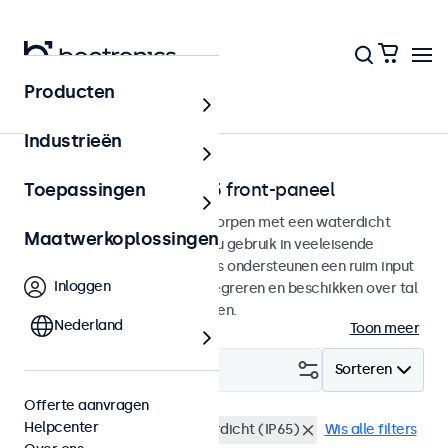
Producten
Touchscreens
Industrieën
Touchscreens met IP65 front-paneel
Toepassingen
Touchscreen monitoren ontworpen met een waterdicht
Maatwerkoplossingen
IP65-front paneel voor continu gebruik in veeleisende
omgevingen. De touchscreens ondersteunen een ruim input
Inloggen
voltage, zijn eenvoudig te integreren en beschikken over tal
van configuratie mogelijkheden.
Nederland
Toon meer
Filter (
4
)
Sorteren
Offerte aanvragen
Helpcenter
12 inch touchscreens
Waterdicht (IP65)
Wis alle filters