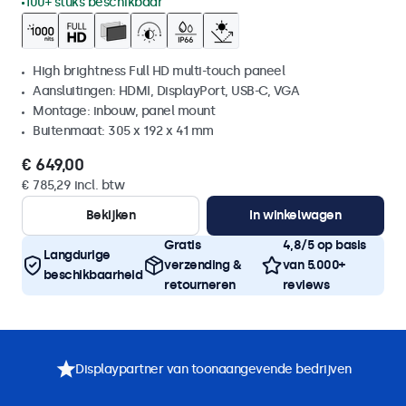
100+ stuks beschikbaar
High brightness Full HD multi-touch paneel
Aansluitingen: HDMI, DisplayPort, USB-C, VGA
Montage: inbouw, panel mount
Buitenmaat: 305 x 192 x 41 mm
€ 649,00
€ 785,29 incl. btw
Bekijken
In winkelwagen
Gratis
4,8/5 op basis
Langdurige
verzending &
van 5.000+
beschikbaarheid
retourneren
reviews
Displaypartner van toonaangevende bedrijven