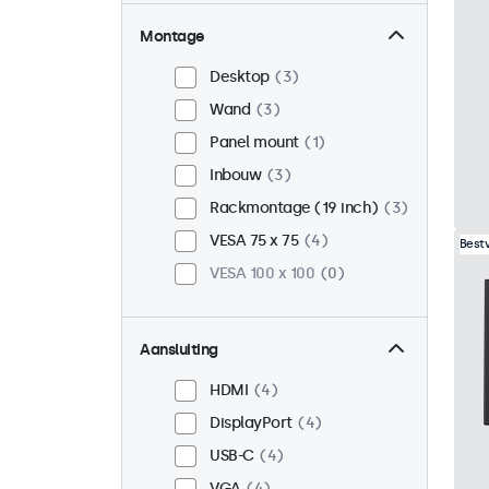
Montage
Desktop
3
Wand
3
Panel mount
1
Inbouw
3
Rackmontage (19 inch)
3
VESA 75 x 75
4
Best
VESA 100 x 100
0
Aansluiting
HDMI
4
DisplayPort
4
USB-C
4
VGA
4