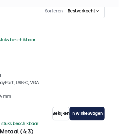
Sorteren
Bestverkocht
stuks beschikbaar
l
layPort, USB-C, VGA
34 mm
Bekijken
In winkelwagen
 stuks beschikbaar
Metaal (4:3)