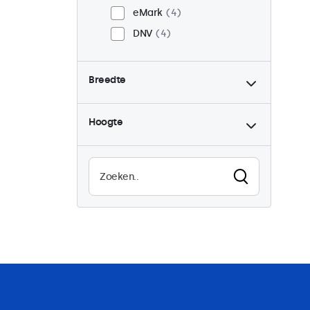
eMark
4
DNV
4
Breedte
Hoogte