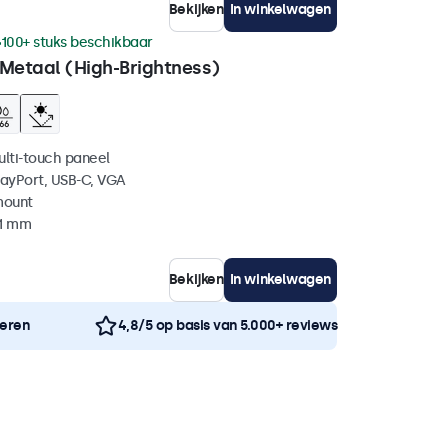
Bekijken
In winkelwagen
100+ stuks beschikbaar
 Metaal (High-Brightness)
ulti-touch paneel
layPort, USB-C, VGA
mount
41 mm
Bekijken
In winkelwagen
neren
4,8/5 op basis van 5.000+ reviews