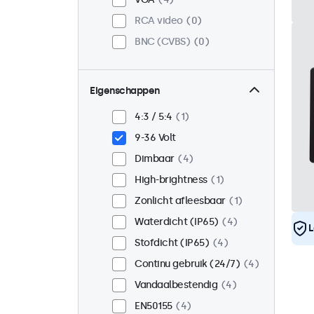
RCA video
0
BNC (CVBS)
0
Eigenschappen
4:3 / 5:4
1
9-36 Volt
Dimbaar
4
High-brightness
1
Zonlicht afleesbaar
1
Waterdicht (IP65)
4
L
Stofdicht (IP65)
4
Continu gebruik (24/7)
4
Vandaalbestendig
4
EN50155
4