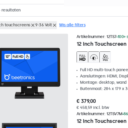
4
resultaten
nch touchscreens
9-36 Volt
Wis alle filters
Artikelnummer:
12TS7
100+ 
12 Inch Touchscreen
Full HD multi-touch panee
Aansluitingen: HDMI, Disp
Montage: desktop, wand
Buitenmaat: 284 x 179 x 
€ 379,00
€ 458,59 incl. btw
Artikelnummer:
12TSV7M
86
12 Inch Touchscreen 