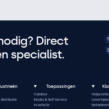
nodig? Direct
 specialist.
dustrieën
Toepassingen
Kla
Outdoor
Helpcente
distributie
Kiosks & Self-Service
Levertijde
In-vehicle
Betaalme