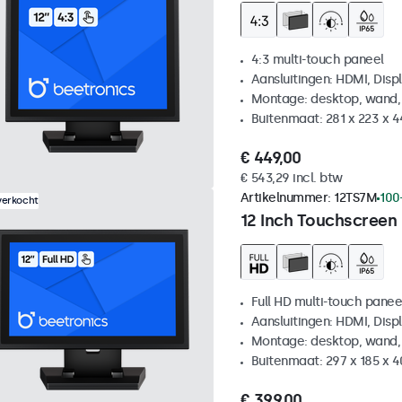
4:3 multi-touch paneel
Aansluitingen: HDMI, Disp
Montage: desktop, wand,
Buitenmaat: 281 x 223 x 
€ 449,00
€ 543,29 incl. btw
Artikelnummer:
12TS7M
100
verkocht
12 Inch Touchscreen
Full HD multi-touch panee
Aansluitingen: HDMI, Disp
Montage: desktop, wand,
Buitenmaat: 297 x 185 x 
€ 399,00