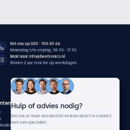
Bel ons op 020 - 700 83 66
Maandag t/m vrijdag, 08:30 - 17:30
Mail naar info@beetronics.nl
Binnen 2 uur reactie op werkdagen
ntenservice
Over Beetronics
Hulp of advies nodig?
r
Klantcases
Bel ons of stuur een bericht en kom direct in contact
n
Nieuws en updates
met een specialist.
thoden
Over ons