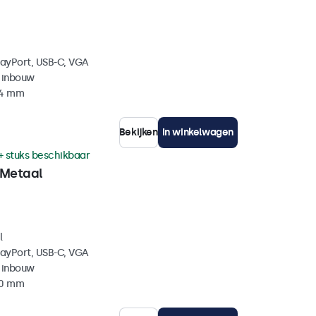
layPort, USB-C, VGA
 inbouw
44 mm
Bekijken
In winkelwagen
+ stuks beschikbaar
 Metaal
l
layPort, USB-C, VGA
 inbouw
40 mm