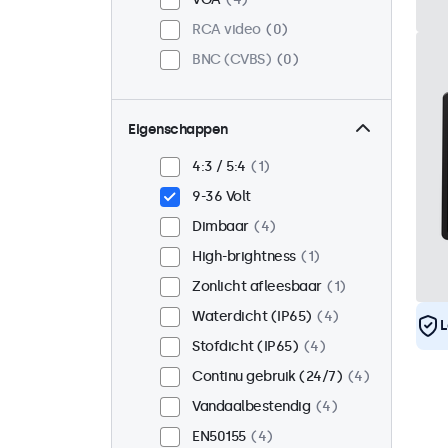
RCA video
0
BNC (CVBS)
0
Eigenschappen
4:3 / 5:4
1
9-36 Volt
Dimbaar
4
High-brightness
1
Zonlicht afleesbaar
1
Waterdicht (IP65)
4
L
Stofdicht (IP65)
4
Continu gebruik (24/7)
4
Vandaalbestendig
4
EN50155
4