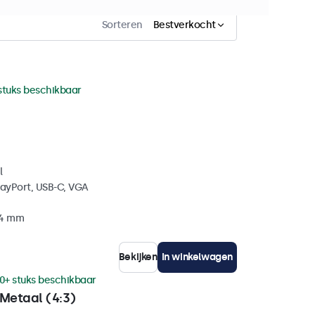
Sorteren
Bestverkocht
stuks beschikbaar
l
layPort, USB-C, VGA
34 mm
Bekijken
In winkelwagen
0+ stuks beschikbaar
Metaal (4:3)