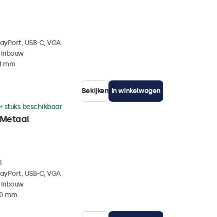
layPort, USB-C, VGA
 inbouw
41 mm
Bekijken
In winkelwagen
+ stuks beschikbaar
 Metaal
l
layPort, USB-C, VGA
 inbouw
40 mm