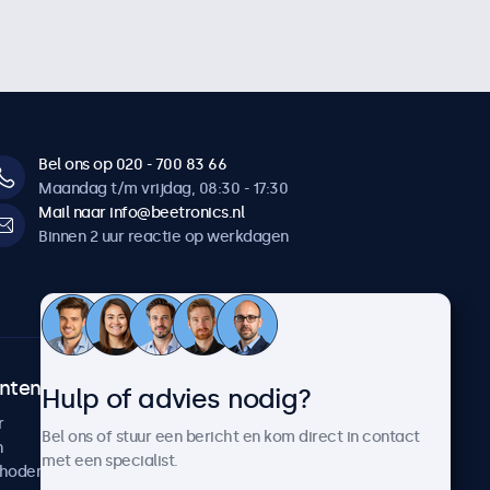
Bel ons op 020 - 700 83 66
Maandag t/m vrijdag, 08:30 - 17:30
Mail naar info@beetronics.nl
Binnen 2 uur reactie op werkdagen
ntenservice
Over Beetronics
Hulp of advies nodig?
r
Klantcases
Bel ons of stuur een bericht en kom direct in contact
n
Nieuws en updates
met een specialist.
thoden
Over ons