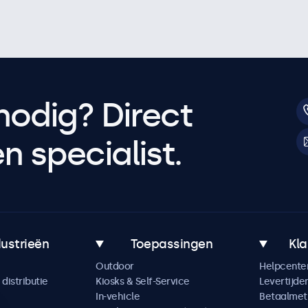
nodig? Direct
 specialist.
dustrieën
Toepassingen
Kla
Outdoor
Helpcente
distributie
Kiosks & Self-Service
Levertijde
In-vehicle
Betaalme