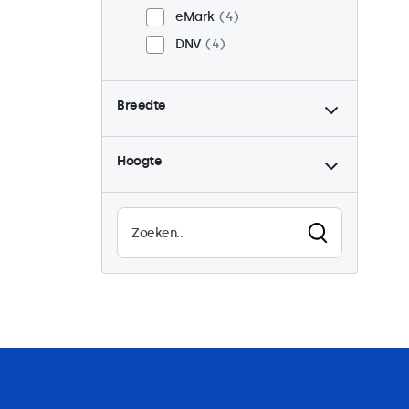
eMark
4
DNV
4
Breedte
Hoogte