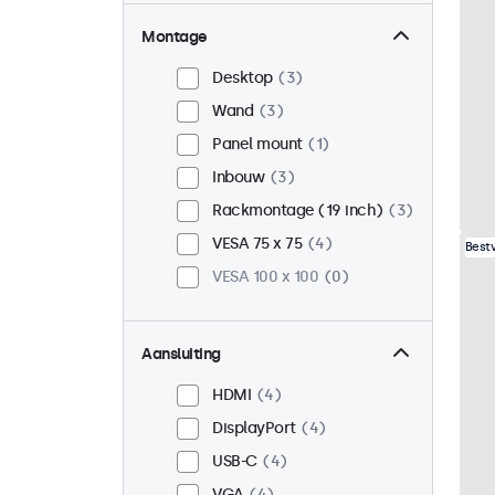
Montage
Desktop
3
Wand
3
Panel mount
1
Inbouw
3
Rackmontage (19 inch)
3
VESA 75 x 75
4
Best
VESA 100 x 100
0
Aansluiting
HDMI
4
DisplayPort
4
USB-C
4
VGA
4