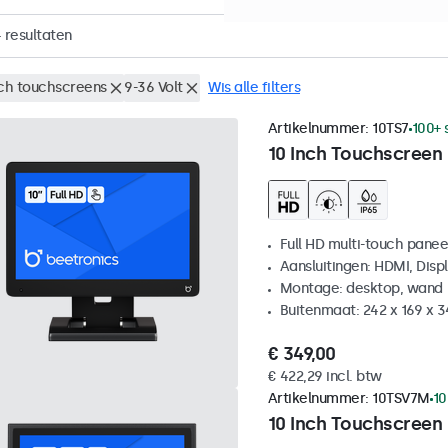
4
resultaten
nch touchscreens
9-36 Volt
Wis alle filters
Artikelnummer:
10TS7
100+ 
10 Inch Touchscreen
Full HD multi-touch panee
Aansluitingen: HDMI, Disp
Montage: desktop, wand
Buitenmaat: 242 x 169 x 
€ 349,00
€ 422,29 incl. btw
Artikelnummer:
10TSV7M
10
10 Inch Touchscreen 