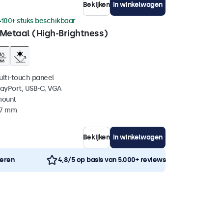
Bekijken
In winkelwagen
100+ stuks beschikbaar
 Metaal (High-Brightness)
ulti-touch paneel
layPort, USB-C, VGA
mount
37 mm
Bekijken
In winkelwagen
neren
4,8/5 op basis van 5.000+ reviews