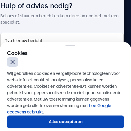
Hulp of advies nodig?
Over Beetronics
Bel ons of stuur een bericht en kom direct in contact met een
specialist.
Beetronics
Cookies
Bloemstraat 28, 1016LC Amsterdam, Nederland
Wij gebruiken cookies en vergelijkbare technologieën voor
4.8/5 door 5000+ bedrijven
websitefunctionaliteit, analyses, personalisatie en
Nederlands
advertenties. Cookies en advertentie-ID’s kunnen worden
gebruikt voor gepersonaliseerde en niet-gepersonaliseerde
Verzenden
advertenties. Met uw toestemming kunnen gegevens
worden gebruikt in overeenstemming met
hoe Google
Of bel ons op
020 - 700 83 66
gegevens gebruikt
.
Alles accepteren
Hulp of advies nodig?
Direct contact met een specialist.