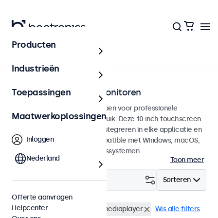
Producten
Touchscreens
Industrieën
10 inch touchscreen monitoren
Toepassingen
10 inch touchscreens ontworpen voor professionele
Maatwerkoplossingen
toepassingen en continu gebruik. Deze 10 inch touchscreen
monitoren zijn eenvoudig te integreren in elke applicatie en
Inloggen
iedere omgeving en zijn compatible met Windows, macOS,
ChromeOS en Linux besturingssystemen.
Nederland
Toon meer
Filter (
0
)
Sorteren
Offerte aanvragen
Helpcenter
10 inch touchscreens
USB mediaplayer
Wis alle filters