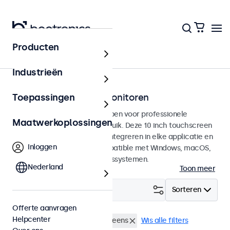
Producten
Home
Industrieën
10 inch touchscreen monitoren
Toepassingen
10 inch touchscreens ontworpen voor professionele
Maatwerkoplossingen
toepassingen en continu gebruik. Deze 10 inch touchscreen
monitoren zijn eenvoudig te integreren in elke applicatie en
Inloggen
iedere omgeving en zijn compatible met Windows, macOS,
ChromeOS en Linux besturingssystemen.
Nederland
Toon meer
Filter (
0
)
Sorteren
Offerte aanvragen
Helpcenter
RCA video
10 inch touchscreens
Wis alle filters