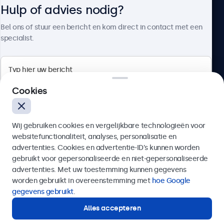
Hulp of advies nodig?
Over Beetronics
Bel ons of stuur een bericht en kom direct in contact met een
specialist.
Beetronics
Cookies
Bloemstraat 28, 1016LC Amsterdam, Nederland
Wij gebruiken cookies en vergelijkbare technologieën voor
4.8/5 door 5000+ bedrijven
websitefunctionaliteit, analyses, personalisatie en
Nederlands
advertenties. Cookies en advertentie-ID’s kunnen worden
gebruikt voor gepersonaliseerde en niet-gepersonaliseerde
Verzenden
advertenties. Met uw toestemming kunnen gegevens
worden gebruikt in overeenstemming met
hoe Google
Of bel ons op
020 - 700 83 66
gegevens gebruikt
.
Alles accepteren
Hulp of advies nodig?
Direct contact met een specialist.