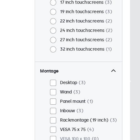
17 inch touchscreens
3
19 inch touchscreens
3
22 inch touchscreens
2
24 inch touchscreens
2
27 inch touchscreens
2
32 inch touchscreens
1
Montage
Desktop
3
Wand
3
Panel mount
1
Inbouw
3
Rackmontage (19 inch)
3
VESA 75 x 75
4
VESA 100 x 100
0