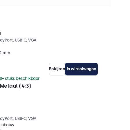
stuks beschikbaar
l
layPort, USB-C, VGA
34 mm
Bekijken
In winkelwagen
0+ stuks beschikbaar
Metaal (4:3)
layPort, USB-C, VGA
 inbouw