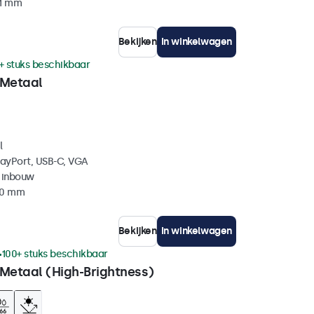
41 mm
Bekijken
In winkelwagen
+ stuks beschikbaar
 Metaal
l
layPort, USB-C, VGA
 inbouw
40 mm
Bekijken
In winkelwagen
100+ stuks beschikbaar
 Metaal (High-Brightness)