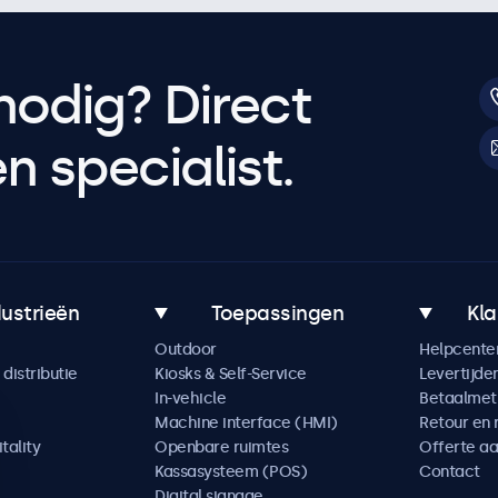
nodig? Direct
 specialist.
dustrieën
Toepassingen
Kla
Outdoor
Helpcente
distributie
Kiosks & Self-Service
Levertijde
In-vehicle
Betaalme
Machine interface (HMI)
Retour en 
tality
Openbare ruimtes
Offerte a
Kassasysteem (POS)
Contact
Digital signage