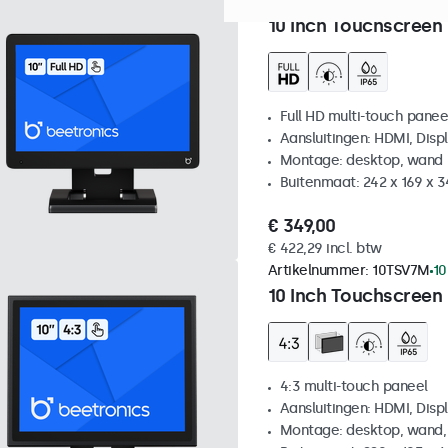
Artikelnummer:
10TS7
100+ 
10 Inch Touchscreen
Full HD multi-touch panee
Aansluitingen: HDMI, Disp
Montage: desktop, wand
Buitenmaat: 242 x 169 x 
€ 349,00
€ 422,29 incl. btw
Artikelnummer:
10TSV7M
10
10 Inch Touchscreen 
4:3 multi-touch paneel
Aansluitingen: HDMI, Disp
Montage: desktop, wand,