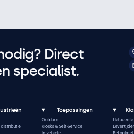
nodig? Direct
 specialist.
dustrieën
Toepassingen
Kla
Outdoor
Helpcente
distributie
Kiosks & Self-Service
Levertijde
In-vehicle
Betaalme