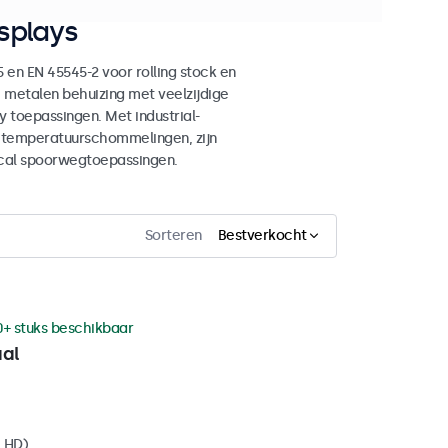
splays
en EN 45545-2 voor rolling stock en
 metalen behuizing met veelzijdige
 toepassingen. Met industrial-
n temperatuurschommelingen, zijn
ical spoorwegtoepassingen.
Sorteren
Bestverkocht
0+ stuks beschikbaar
aal
l HD)