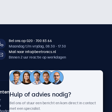
Bel ons op 020 - 700 83 66
Maandag t/m vrijdag, 08:30 - 17:30
Mail naar info@beetronics.nl
Binnen 2 uur reactie op werkdagen
ntenservice
Over Beetronics
Hulp of advies nodig?
r
Klantcases
Bel ons of stuur een bericht en kom direct in contact
n
Nieuws en updates
met een specialist.
thoden
Over ons