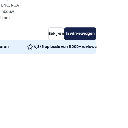
, BNC, RCA
 inbouw
41 mm
Bekijken
In winkelwagen
neren
4,8/5 op basis van 5.000+ reviews