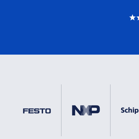
DNV
1