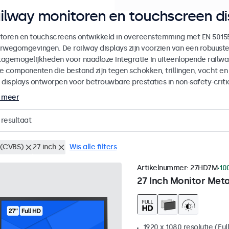
ilway monitoren en touchscreen di
toren en touchscreens ontwikkeld in overeenstemming met EN 50155 
rwegomgevingen. De railway displays zijn voorzien van een robuuste
agemogelijkheden voor naadloze integratie in uiteenlopende railway
e componenten die bestand zijn tegen schokken, trillingen, vocht e
 displays ontworpen voor betrouwbare prestaties in non-safety-crit
 meer
resultaat
(CVBS)
27 inch
Wis alle filters
Artikelnummer:
27HD7M
10
27 Inch Monitor Met
1920 x 1080 resolutie (Ful