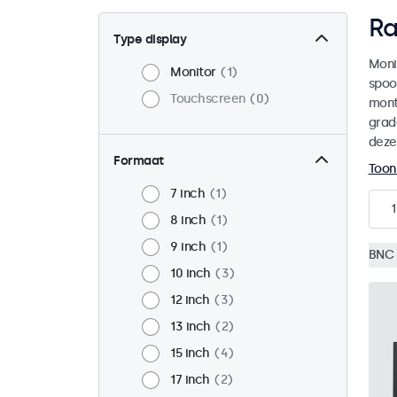
Ra
Type display
Moni
Monitor
1
spoo
Touchscreen
0
mont
grad
deze
Formaat
Toon
7 inch
1
1
8 inch
1
9 inch
1
BNC 
10 inch
3
12 inch
3
13 inch
2
15 inch
4
17 inch
2