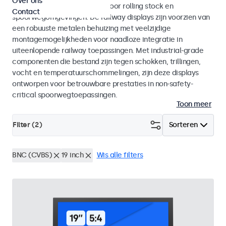
Over ons
met EN 50155 en EN 45545-2 voor rolling stock en
Contact
spoorwegomgevingen. De railway displays zijn voorzien van
een robuuste metalen behuizing met veelzijdige
montagemogelijkheden voor naadloze integratie in
uiteenlopende railway toepassingen. Met industrial-grade
componenten die bestand zijn tegen schokken, trillingen,
vocht en temperatuurschommelingen, zijn deze displays
ontworpen voor betrouwbare prestaties in non-safety-
critical spoorwegtoepassingen.
Toon meer
Filter (
2
)
Sorteren
BNC (CVBS)
19 inch
Wis alle filters