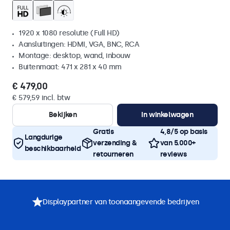
1920 x 1080 resolutie (Full HD)
Aansluitingen: HDMI, VGA, BNC, RCA
Montage: desktop, wand, inbouw
Buitenmaat: 471 x 281 x 40 mm
€ 479,00
€ 579,59 incl. btw
Bekijken
In winkelwagen
Gratis
4,8/5 op basis
Langdurige
verzending &
van 5.000+
beschikbaarheid
retourneren
reviews
Displaypartner van toonaangevende bedrijven