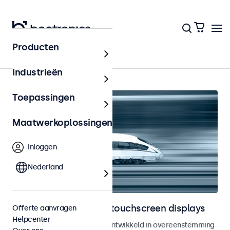
Producten
Home
Industrieën
Toepassingen
Maatwerkoplossingen
Inloggen
Nederland
Railway monitoren en touchscreen displays
Offerte aanvragen
Helpcenter
Monitoren en touchscreens ontwikkeld in overeenstemming