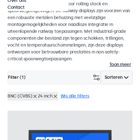
Over ons
met EN 50155 en EN 45545-2 voor rolling stock en
Contact
spoorwegomgevingen. De railway displays zijn voorzien van
een robuuste metalen behuizing met veelzijdige
montagemogelijkheden voor naadloze integratie in
uiteenlopende railway toepassingen. Met industrial-grade
componenten die bestand zijn tegen schokken, trillingen,
vocht en temperatuurschommelingen, zijn deze displays
ontworpen voor betrouwbare prestaties in non-safety-
critical spoorwegtoepassingen.
Toon meer
Filter (
1
)
Sorteren
BNC (CVBS)
24 inch
Wis alle filters