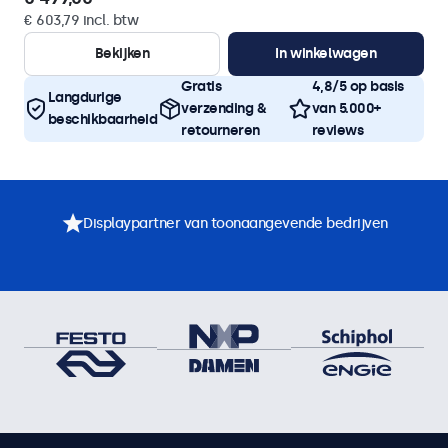
€ 603,79 incl. btw
Bekijken
In winkelwagen
Gratis
4,8/5 op basis
Langdurige
verzending &
van 5.000+
beschikbaarheid
retourneren
reviews
Displaypartner van toonaangevende bedrijven