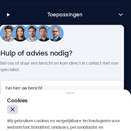
Toepassingen
Klantenservice
Hulp of advies nodig?
Over Beetronics
Bel ons of stuur een bericht en kom direct in contact met een
specialist.
Beetronics
Cookies
Bloemstraat 28, 1016LC Amsterdam, Nederland
Wij gebruiken cookies en vergelijkbare technologieën voor
4.8/5 door 5000+ bedrijven
websitefunctionaliteit, analyses, personalisatie en