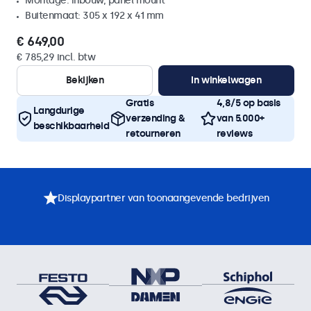
Montage: inbouw, panel mount
Buitenmaat: 305 x 192 x 41 mm
€ 649,00
€ 785,29 incl. btw
Bekijken
In winkelwagen
Gratis
4,8/5 op basis
Langdurige
verzending &
van 5.000+
beschikbaarheid
retourneren
reviews
Displaypartner van toonaangevende bedrijven