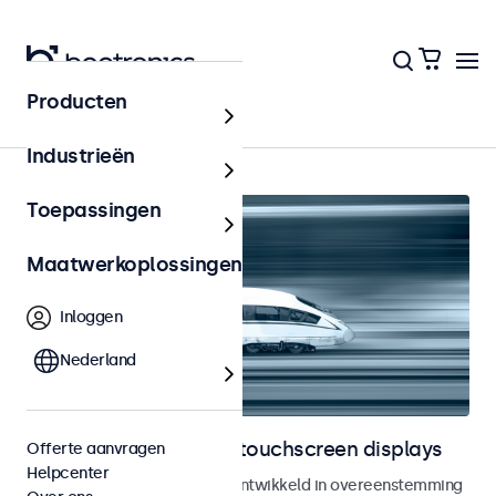
Producten
Railway
Industrieën
Toepassingen
Maatwerkoplossingen
Inloggen
Nederland
Railway monitoren en touchscreen displays
Offerte aanvragen
Helpcenter
Monitoren en touchscreens ontwikkeld in overeenstemming