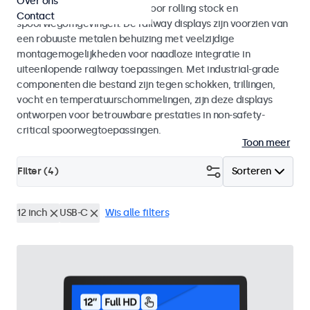
Over ons
met EN 50155 en EN 45545-2 voor rolling stock en
Contact
spoorwegomgevingen. De railway displays zijn voorzien van
een robuuste metalen behuizing met veelzijdige
montagemogelijkheden voor naadloze integratie in
uiteenlopende railway toepassingen. Met industrial-grade
componenten die bestand zijn tegen schokken, trillingen,
vocht en temperatuurschommelingen, zijn deze displays
ontworpen voor betrouwbare prestaties in non-safety-
critical spoorwegtoepassingen.
Toon meer
Filter (
4
)
Sorteren
12 inch
USB-C
Wis alle filters