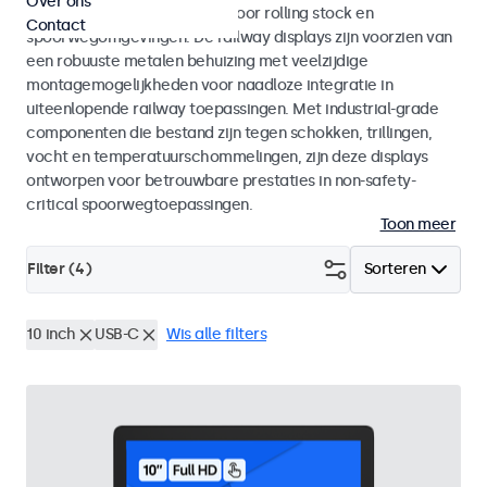
Over ons
met EN 50155 en EN 45545-2 voor rolling stock en
Contact
spoorwegomgevingen. De railway displays zijn voorzien van
een robuuste metalen behuizing met veelzijdige
montagemogelijkheden voor naadloze integratie in
uiteenlopende railway toepassingen. Met industrial-grade
componenten die bestand zijn tegen schokken, trillingen,
vocht en temperatuurschommelingen, zijn deze displays
ontworpen voor betrouwbare prestaties in non-safety-
critical spoorwegtoepassingen.
Toon meer
Filter (
4
)
Sorteren
10 inch
USB-C
Wis alle filters