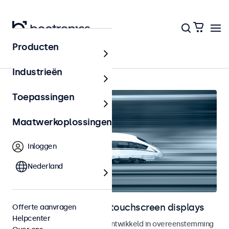
Producten
Railway
Industrieën
Toepassingen
Maatwerkoplossingen
Inloggen
Nederland
Railway monitoren en touchscreen displays
Offerte aanvragen
Helpcenter
Monitoren en touchscreens ontwikkeld in overeenstemming