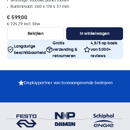
Montage: inbouw, panel mount
Buitenmaat: 260 x 178 x 37 mm
€ 599,00
€ 724,79 incl. btw
Bekijken
In winkelwagen
Gratis
4,8/5 op basis
Langdurige
verzending &
van 5.000+
beschikbaarheid
retourneren
reviews
Displaypartner van toonaangevende bedrijven