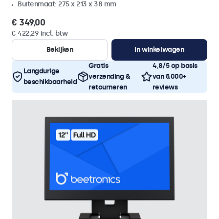
Buitenmaat: 275 x 213 x 38 mm
€ 349,00
€ 422,29 incl. btw
Bekijken
In winkelwagen
Gratis
4,8/5 op basis
Langdurige
verzending &
van 5.000+
beschikbaarheid
retourneren
reviews