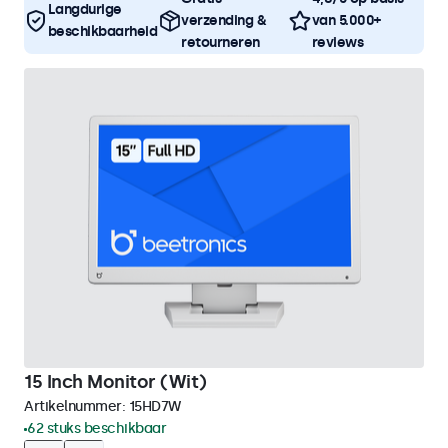
Langdurige
verzending &
van 5.000+
beschikbaarheid
retourneren
reviews
15 Inch Monitor (Wit)
Artikelnummer:
15HD7W
62 stuks beschikbaar