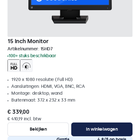
15 Inch Monitor
Artikelnummer:
15HD7
100+ stuks beschikbaar
1920 x 1080 resolutie (Full HD)
Aansluitingen: HDMI, VGA, BNC, RCA
Montage: desktop, wand
Buitenmaat: 372 x 232 x 33 mm
€ 339,00
€ 410,19 incl. btw
Bekijken
In winkelwagen
Gratis
4,8/5 op basis