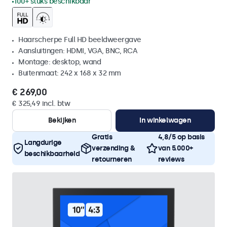
100+ stuks beschikbaar
Haarscherpe Full HD beeldweergave
Aansluitingen: HDMI, VGA, BNC, RCA
Montage: desktop, wand
Buitenmaat: 242 x 168 x 32 mm
€ 269,00
€ 325,49 incl. btw
Bekijken
In winkelwagen
Gratis
4,8/5 op basis
Langdurige
verzending &
van 5.000+
beschikbaarheid
retourneren
reviews