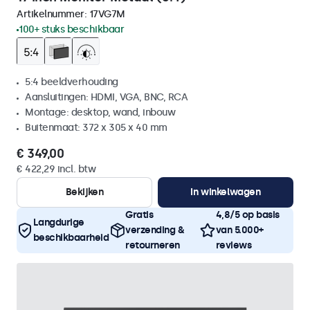
Artikelnummer:
17VG7M
100+ stuks beschikbaar
5:4 beeldverhouding
Aansluitingen: HDMI, VGA, BNC, RCA
Montage: desktop, wand, inbouw
Buitenmaat: 372 x 305 x 40 mm
€ 349,00
€ 422,29 incl. btw
Bekijken
In winkelwagen
Gratis
4,8/5 op basis
Langdurige
verzending &
van 5.000+
beschikbaarheid
retourneren
reviews