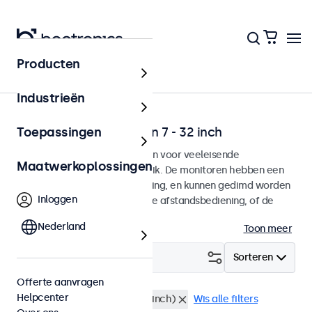
Producten
Home
Industrieën
Dimbare monitoren van 7 - 32 inch
Toepassingen
Dimbare monitoren ontworpen voor veeleisende
Maatwerkoplossingen
omgevingen en continu gebruik. De monitoren hebben een
dimbare achtergrondverlichting, en kunnen gedimd worden
Inloggen
met de bedieningsknoppen, de afstandsbediening, of de
optionele dimmer.
Nederland
Toon meer
Filter (
18
)
Sorteren
Offerte aanvragen
Helpcenter
Dimbaar
Rackmontage (19 inch)
Wis alle filters