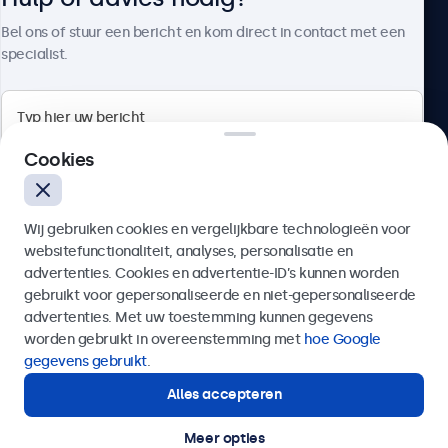
Over Beetronics
Bel ons of stuur een bericht en kom direct in contact met een
specialist.
Beetronics
Cookies
Bloemstraat 28, 1016LC Amsterdam, Nederland
Wij gebruiken cookies en vergelijkbare technologieën voor
4.8/5 door 5000+ bedrijven
websitefunctionaliteit, analyses, personalisatie en
Nederlands
advertenties. Cookies en advertentie-ID’s kunnen worden
gebruikt voor gepersonaliseerde en niet-gepersonaliseerde
Verzenden
advertenties. Met uw toestemming kunnen gegevens
worden gebruikt in overeenstemming met
hoe Google
Of bel ons op
020 - 700 83 66
gegevens gebruikt
.
Alles accepteren
Hulp of advies nodig?
Direct contact met een specialist.
Meer opties
© 2026 Beetronics