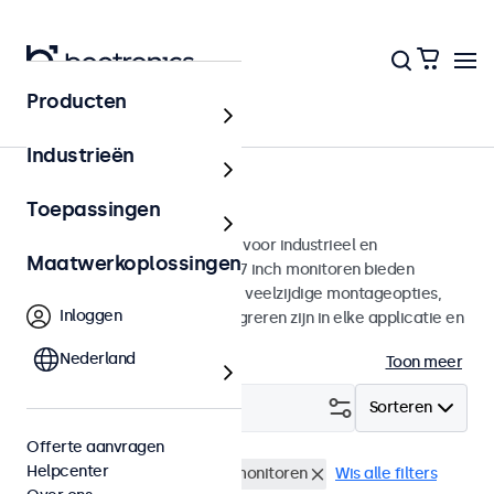
Producten
Home
Industrieën
27 inch monitoren
Toepassingen
27 inch monitoren ontworpen voor industrieel en
Maatwerkoplossingen
commercieel gebruik. Deze 27 inch monitoren bieden
diverse videoaansluitingen en veelzijdige montageopties,
Inloggen
waarmee ze naadloos te integreren zijn in elke applicatie en
iedere omgeving.
Nederland
Toon meer
Filter (
0
)
Sorteren
Offerte aanvragen
Helpcenter
Waterdicht (IP65)
27 inch monitoren
Wis alle filters