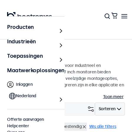
Producten
Monitoren
Industrieën
27 inch monitoren
Toepassingen
27 inch monitoren ontworpen voor industrieel en
Maatwerkoplossingen
commercieel gebruik. Deze 27 inch monitoren bieden
diverse videoaansluitingen en veelzijdige montageopties,
Inloggen
waarmee ze naadloos te integreren zijn in elke applicatie en
iedere omgeving.
Nederland
Toon meer
Filter (
0
)
Sorteren
Offerte aanvragen
Helpcenter
27 inch monitoren
Vandaalbestendig
Wis alle filters