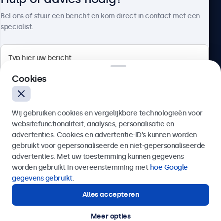
Over Beetronics
Bel ons of stuur een bericht en kom direct in contact met een
specialist.
Beetronics
Cookies
Bloemstraat 28, 1016LC Amsterdam, Nederland
Wij gebruiken cookies en vergelijkbare technologieën voor
4.8/5 door 5000+ bedrijven
websitefunctionaliteit, analyses, personalisatie en
Nederlands
advertenties. Cookies en advertentie-ID’s kunnen worden
gebruikt voor gepersonaliseerde en niet-gepersonaliseerde
Verzenden
advertenties. Met uw toestemming kunnen gegevens
worden gebruikt in overeenstemming met
hoe Google
Of bel ons op
020 - 700 83 66
gegevens gebruikt
.
Alles accepteren
Hulp of advies nodig?
Direct contact met een specialist.
Meer opties
© 2026 Beetronics