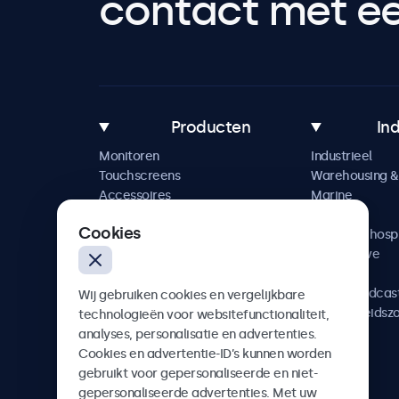
contact met een
Producten
In
Monitoren
Industrieel
Touchscreens
Warehousing & 
Accessoires
Marine
Maatwerkoplossingen
Retail
Cookies
Horeca & hospi
Automotive
Railway
AV & Broadcas
Wij gebruiken cookies en vergelijkbare
Gezondheidsz
technologieën voor websitefunctionaliteit,
analyses, personalisatie en advertenties.
Cookies en advertentie-ID’s kunnen worden
gebruikt voor gepersonaliseerde en niet-
gepersonaliseerde advertenties. Met uw