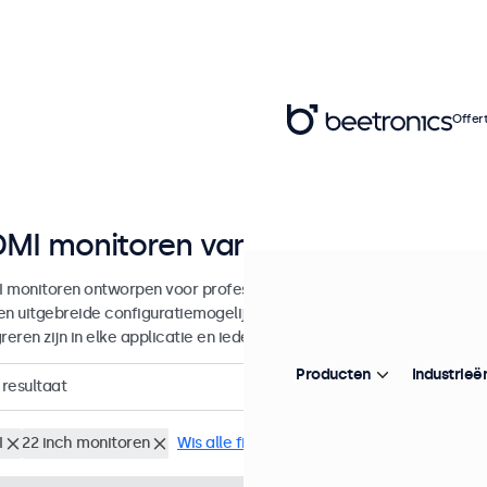
Offer
MI monitoren van 7 tot 32 inch
 monitoren ontworpen voor professionele toepassingen en continu 
en uitgebreide configuratiemogelijkheden en veelzijdige montageop
reren zijn in elke applicatie en iedere omgeving.
Producten
Industrieë
resultaat
I
22 inch monitoren
Wis alle filters