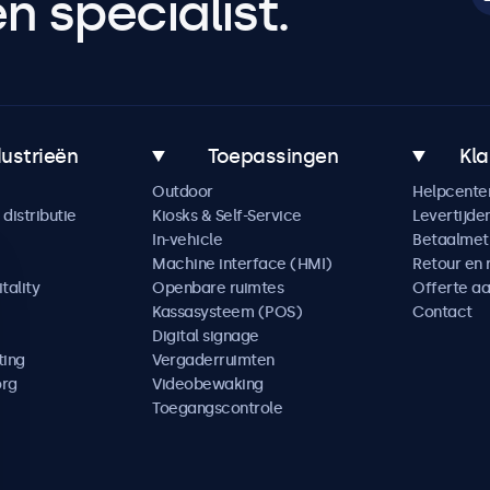
 specialist.
dustrieën
Toepassingen
Kla
Outdoor
Helpcente
distributie
Kiosks & Self-Service
Levertijde
In-vehicle
Betaalme
Machine interface (HMI)
Retour en 
tality
Openbare ruimtes
Offerte a
Kassasysteem (POS)
Contact
Digital signage
ting
Vergaderruimten
org
Videobewaking
Toegangscontrole