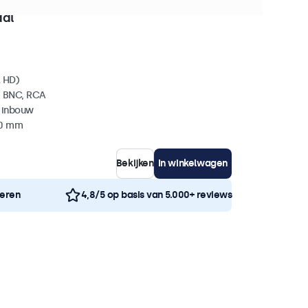
0+ stuks beschikbaar
aal
l HD)
, BNC, RCA
 inbouw
40 mm
Bekijken
In winkelwagen
neren
4,8/5 op basis van 5.000+ reviews