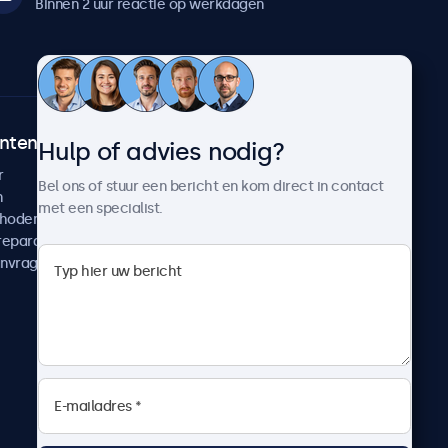
Binnen 2 uur reactie op werkdagen
ntenservice
Over Beetronics
Hulp of advies nodig?
r
Klantcases
Bel ons of stuur een bericht en kom direct in contact
n
Nieuws en updates
met een specialist.
thoden
Over ons
reparatie
Werken bij Beetronics
anvragen
Algemene voorwaarden
Privacyverklaring