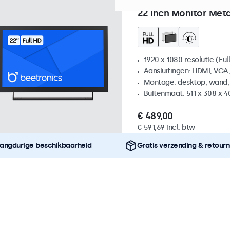
Artikelnummer:
22HD7M
10
22 Inch Monitor Met
1920 x 1080 resolutie (Ful
Aansluitingen: HDMI, VGA
Montage: desktop, wand,
Buitenmaat: 511 x 308 x 
€ 489,00
€ 591,69 incl. btw
angdurige beschikbaarheid
Gratis verzending & retour