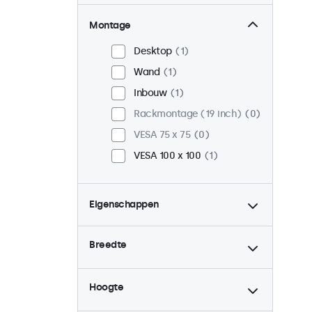
Montage
Desktop
1
Wand
1
Inbouw
1
Rackmontage (19 inch)
0
VESA 75 x 75
0
VESA 100 x 100
1
Eigenschappen
4:3 / 5:4
0
Breedte
9-36 Volt
1
Dimbaar
1
Hoogte
USB mediaplayer
1
Continu gebruik (24/7)
1