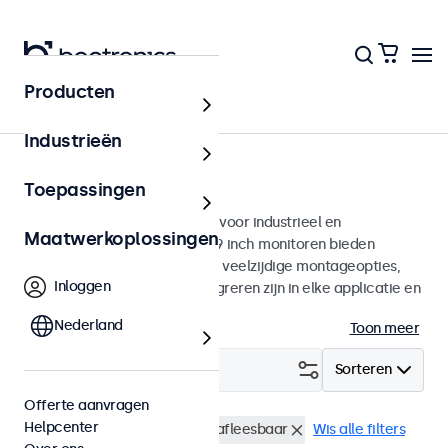
Producten
Monitoren
Industrieën
19 inch monitoren
Toepassingen
19 inch monitoren ontworpen voor industrieel en
Maatwerkoplossingen
commercieel gebruik. Deze 19 inch monitoren bieden
diverse videoaansluitingen en veelzijdige montageopties,
Inloggen
waarmee ze naadloos te integreren zijn in elke applicatie en
iedere omgeving.
Nederland
Toon meer
Filter (
0
)
Sorteren
Offerte aanvragen
Helpcenter
19 inch monitoren
Zonlicht afleesbaar
Wis alle filters