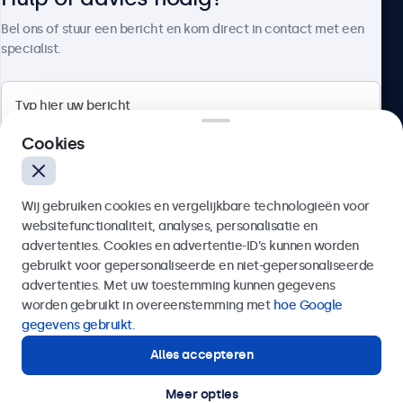
Over Beetronics
Bel ons of stuur een bericht en kom direct in contact met een
specialist.
Beetronics
Cookies
Bloemstraat 28, 1016LC Amsterdam, Nederland
Wij gebruiken cookies en vergelijkbare technologieën voor
4.8/5 door 5000+ bedrijven
websitefunctionaliteit, analyses, personalisatie en
Nederlands
advertenties. Cookies en advertentie-ID’s kunnen worden
gebruikt voor gepersonaliseerde en niet-gepersonaliseerde
Verzenden
advertenties. Met uw toestemming kunnen gegevens
worden gebruikt in overeenstemming met
hoe Google
Of bel ons op
020 - 700 83 66
gegevens gebruikt
.
Alles accepteren
Hulp of advies nodig?
Direct contact met een specialist.
Meer opties
© 2026 Beetronics