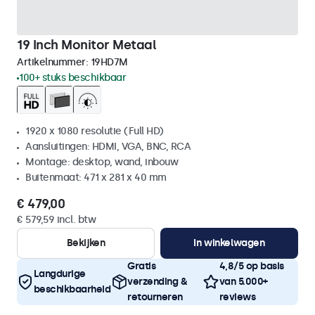
19 Inch Monitor Metaal
Artikelnummer:
19HD7M
100+ stuks beschikbaar
1920 x 1080 resolutie (Full HD)
Aansluitingen: HDMI, VGA, BNC, RCA
Montage: desktop, wand, inbouw
Buitenmaat: 471 x 281 x 40 mm
€ 479,00
€ 579,59 incl. btw
Bekijken
In winkelwagen
Gratis
4,8/5 op basis
Langdurige
verzending &
van 5.000+
beschikbaarheid
retourneren
reviews