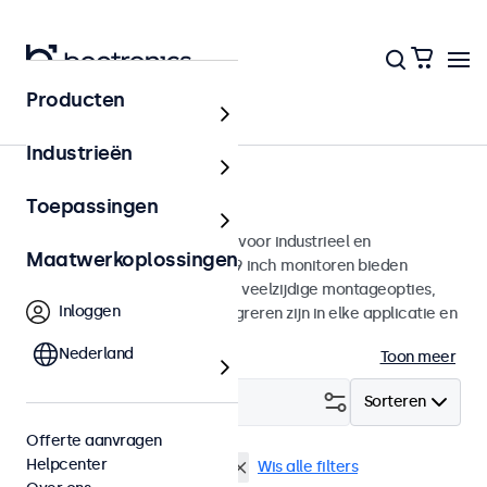
Producten
Monitoren
Industrieën
19 inch monitoren
Toepassingen
19 inch monitoren ontworpen voor industrieel en
Maatwerkoplossingen
commercieel gebruik. Deze 19 inch monitoren bieden
diverse videoaansluitingen en veelzijdige montageopties,
Inloggen
waarmee ze naadloos te integreren zijn in elke applicatie en
iedere omgeving.
Nederland
Toon meer
Filter (
2
)
Sorteren
Offerte aanvragen
Helpcenter
19 inch monitoren
EN50155
Wis alle filters