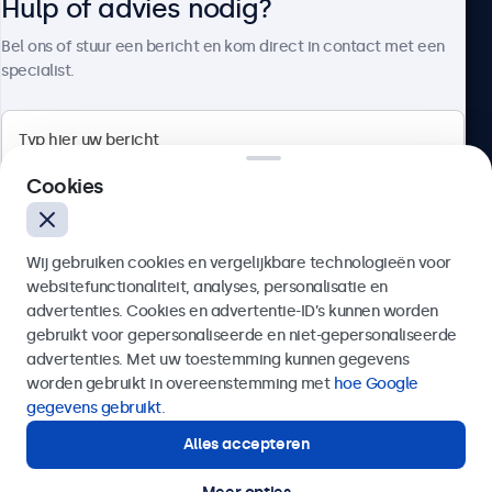
Hulp of advies nodig?
Over Beetronics
Bel ons of stuur een bericht en kom direct in contact met een
specialist.
Beetronics
Cookies
Bloemstraat 28, 1016LC Amsterdam, Nederland
Wij gebruiken cookies en vergelijkbare technologieën voor
4.8/5 door 5000+ bedrijven
websitefunctionaliteit, analyses, personalisatie en
Nederlands
advertenties. Cookies en advertentie-ID’s kunnen worden
gebruikt voor gepersonaliseerde en niet-gepersonaliseerde
Verzenden
advertenties. Met uw toestemming kunnen gegevens
worden gebruikt in overeenstemming met
hoe Google
Of bel ons op
020 - 700 83 66
gegevens gebruikt
.
Alles accepteren
Hulp of advies nodig?
Direct contact met een specialist.