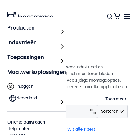
Producten
Monitoren
Industrieën
19 inch monitoren
Toepassingen
19 inch monitoren ontworpen voor industrieel en
Maatwerkoplossingen
commercieel gebruik. Deze 19 inch monitoren bieden
diverse videoaansluitingen en veelzijdige montageopties,
Inloggen
waarmee ze naadloos te integreren zijn in elke applicatie en
iedere omgeving.
Nederland
Toon meer
Filter (
0
)
Sorteren
Offerte aanvragen
Helpcenter
19 inch monitoren
USB-C
Wis alle filters