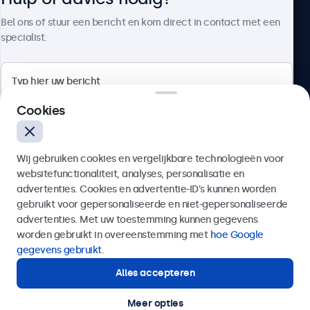
Over Beetronics
Bel ons of stuur een bericht en kom direct in contact met een
specialist.
Beetronics
Cookies
Bloemstraat 28, 1016LC Amsterdam, Nederland
Wij gebruiken cookies en vergelijkbare technologieën voor
4.8/5 door 5000+ bedrijven
websitefunctionaliteit, analyses, personalisatie en
Nederlands
advertenties. Cookies en advertentie-ID’s kunnen worden
gebruikt voor gepersonaliseerde en niet-gepersonaliseerde
Verzenden
advertenties. Met uw toestemming kunnen gegevens
worden gebruikt in overeenstemming met
hoe Google
Of bel ons op
020 - 700 83 66
gegevens gebruikt
.
Alles accepteren
Hulp of advies nodig?
Direct contact met een specialist.
Meer opties
© 2026 Beetronics