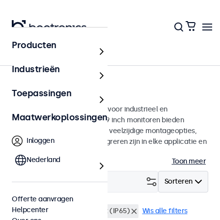
Producten
Monitoren
Industrieën
19 inch monitoren
Toepassingen
19 inch monitoren ontworpen voor industrieel en
Maatwerkoplossingen
commercieel gebruik. Deze 19 inch monitoren bieden
diverse videoaansluitingen en veelzijdige montageopties,
Inloggen
waarmee ze naadloos te integreren zijn in elke applicatie en
iedere omgeving.
Nederland
Toon meer
Filter (
0
)
Sorteren
Offerte aanvragen
Helpcenter
19 inch monitoren
Stofdicht (IP65)
Wis alle filters