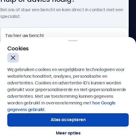
Over Beetronics
Bel ons of stuur een bericht en kom direct in contact met een
specialist.
Beetronics
Cookies
Bloemstraat 28, 1016LC Amsterdam, Nederland
Wij gebruiken cookies en vergelijkbare technologieën voor
4.8/5 door 5000+ bedrijven
websitefunctionaliteit, analyses, personalisatie en
Nederlands
advertenties. Cookies en advertentie-ID’s kunnen worden
gebruikt voor gepersonaliseerde en niet-gepersonaliseerde
Verzenden
advertenties. Met uw toestemming kunnen gegevens
worden gebruikt in overeenstemming met
hoe Google
Of bel ons op
020 - 700 83 66
gegevens gebruikt
.
Alles accepteren
Hulp of advies nodig?
Direct contact met een specialist.
Meer opties
© 2026 Beetronics