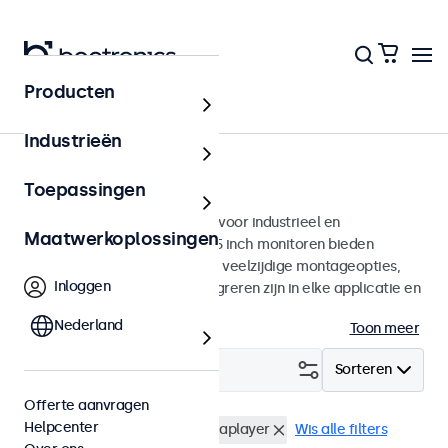
Producten
Monitoren
Industrieën
15 inch monitoren
Toepassingen
15 inch monitoren ontworpen voor industrieel en
Maatwerkoplossingen
commercieel gebruik. Deze 15 inch monitoren bieden
diverse videoaansluitingen en veelzijdige montageopties,
Inloggen
waarmee ze naadloos te integreren zijn in elke applicatie en
iedere omgeving.
Nederland
Toon meer
Filter (
4
)
Sorteren
Offerte aanvragen
Helpcenter
15 inch monitoren
USB mediaplayer
Wis alle filters