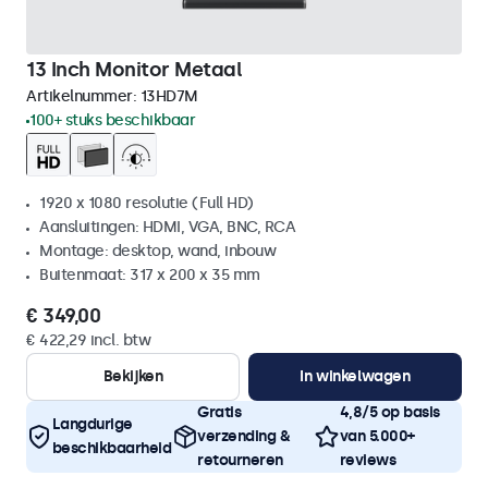
13 Inch Monitor Metaal
Artikelnummer:
13HD7M
100+ stuks beschikbaar
1920 x 1080 resolutie (Full HD)
Aansluitingen: HDMI, VGA, BNC, RCA
Montage: desktop, wand, inbouw
Buitenmaat: 317 x 200 x 35 mm
€ 349,00
€ 422,29 incl. btw
Bekijken
In winkelwagen
Gratis
4,8/5 op basis
Langdurige
verzending &
van 5.000+
beschikbaarheid
retourneren
reviews