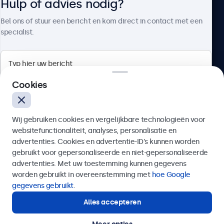
Hulp of advies nodig?
Over Beetronics
Bel ons of stuur een bericht en kom direct in contact met een
specialist.
Beetronics
Cookies
Bloemstraat 28, 1016LC Amsterdam, Nederland
Wij gebruiken cookies en vergelijkbare technologieën voor
4.8/5 door 5000+ bedrijven
websitefunctionaliteit, analyses, personalisatie en
Nederlands
advertenties. Cookies en advertentie-ID’s kunnen worden
gebruikt voor gepersonaliseerde en niet-gepersonaliseerde
Verzenden
advertenties. Met uw toestemming kunnen gegevens
worden gebruikt in overeenstemming met
hoe Google
Of bel ons op
020 - 700 83 66
gegevens gebruikt
.
Alles accepteren
Hulp of advies nodig?
Direct contact met een specialist.