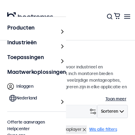
Producten
Monitoren
Industrieën
13 inch monitoren
Toepassingen
13 inch monitoren ontworpen voor industrieel en
Maatwerkoplossingen
commercieel gebruik. Deze 13 inch monitoren bieden
diverse videoaansluitingen en veelzijdige montageopties,
Inloggen
waarmee ze naadloos te integreren zijn in elke applicatie en
iedere omgeving.
Nederland
Toon meer
Filter (
2
)
Sorteren
Offerte aanvragen
Helpcenter
13 inch monitoren
USB mediaplayer
Wis alle filters