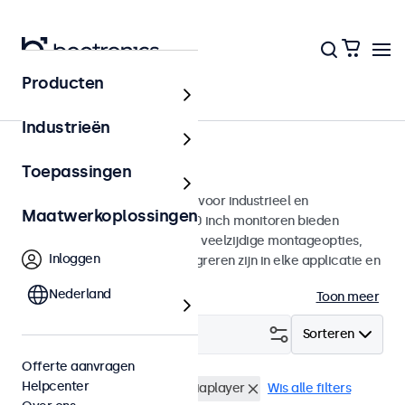
Producten
Monitoren
Industrieën
10 inch monitoren
Toepassingen
10 inch monitoren ontworpen voor industrieel en
Maatwerkoplossingen
commercieel gebruik. Deze 10 inch monitoren bieden
diverse videoaansluitingen en veelzijdige montageopties,
Inloggen
waarmee ze naadloos te integreren zijn in elke applicatie en
iedere omgeving.
Nederland
Toon meer
Filter (
3
)
Sorteren
Offerte aanvragen
Helpcenter
10 inch monitoren
USB mediaplayer
Wis alle filters