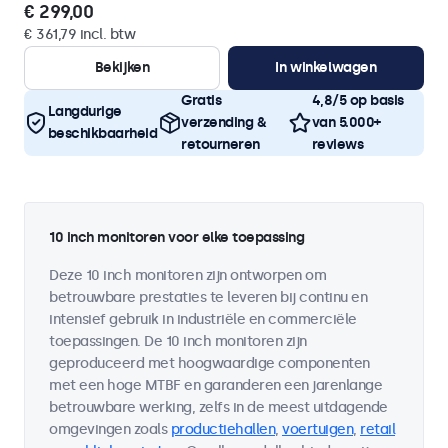
€ 299,00
€ 361,79 incl. btw
Bekijken
In winkelwagen
Gratis
4,8/5 op basis
Langdurige
verzending &
van 5.000+
beschikbaarheid
retourneren
reviews
10 inch monitoren voor elke toepassing
Deze 10 inch monitoren zijn ontworpen om
betrouwbare prestaties te leveren bij continu en
intensief gebruik in industriële en commerciële
toepassingen. De 10 inch monitoren zijn
geproduceerd met hoogwaardige componenten
met een hoge MTBF en garanderen een jarenlange
betrouwbare werking, zelfs in de meest uitdagende
omgevingen zoals
productiehallen
,
voertuigen
,
retail