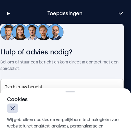
Toepassingen
Klantenservice
Hulp of advies nodig?
Over Beetronics
Bel ons of stuur een bericht en kom direct in contact met een
specialist.
Beetronics
Cookies
Bloemstraat 28, 1016LC Amsterdam, Nederland
Wij gebruiken cookies en vergelijkbare technologieën voor
4.8/5 door 5000+ bedrijven
websitefunctionaliteit, analyses, personalisatie en
Nederlands