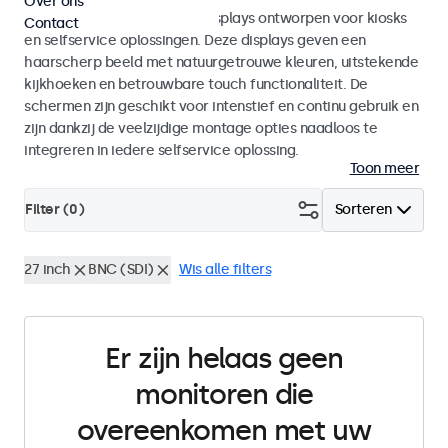
Over ons
Monitoren en touchscreen displays ontworpen voor kiosks
Contact
en selfservice oplossingen. Deze displays geven een
haarscherp beeld met natuurgetrouwe kleuren, uitstekende
kijkhoeken en betrouwbare touch functionaliteit. De
schermen zijn geschikt voor intenstief en continu gebruik en
zijn dankzij de veelzijdige montage opties naadloos te
integreren in iedere selfservice oplossing.
Toon meer
Filter (
0
)
Sorteren
27 inch
BNC (SDI)
Wis alle filters
Er zijn helaas geen
monitoren die
overeenkomen met uw