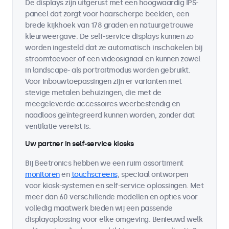
De displays zijn uitgerust met een hoogwaardig IPS-
paneel dat zorgt voor haarscherpe beelden, een
brede kijkhoek van 178 graden en natuurgetrouwe
kleurweergave. De self-service displays kunnen zo
worden ingesteld dat ze automatisch inschakelen bij
stroomtoevoer of een videosignaal en kunnen zowel
in landscape- als portraitmodus worden gebruikt.
Voor inbouwtoepassingen zijn er varianten met
stevige metalen behuizingen, die met de
meegeleverde accessoires weerbestendig en
naadloos geïntegreerd kunnen worden, zonder dat
ventilatie vereist is.
Uw partner in self-service kiosks
Bij Beetronics hebben we een ruim assortiment
monitoren
en
touchscreens
, speciaal ontworpen
voor kiosk-systemen en self-service oplossingen. Met
meer dan 60 verschillende modellen en opties voor
volledig maatwerk bieden wij een passende
displayoplossing voor elke omgeving. Benieuwd welk