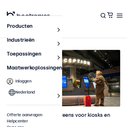
Producten
Kiosks & Self-Service
Industrieën
Toepassingen
Maatwerkoplossingen
Inloggen
Nederland
Monitoren en touchscreens voor kiosks en
Offerte aanvragen
Helpcenter
selfservice