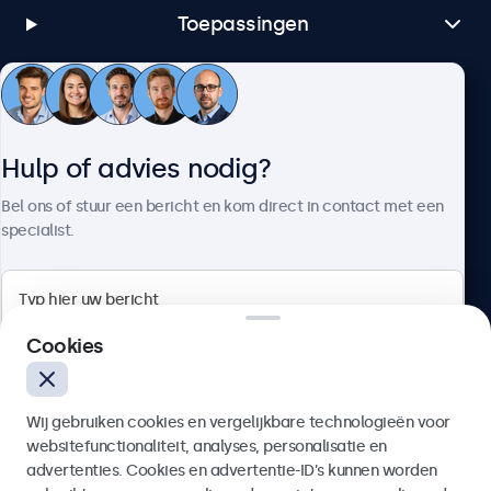
Toepassingen
Klantenservice
Hulp of advies nodig?
Over Beetronics
Bel ons of stuur een bericht en kom direct in contact met een
specialist.
Beetronics
Cookies
Bloemstraat 28, 1016LC Amsterdam, Nederland
Wij gebruiken cookies en vergelijkbare technologieën voor
4.8/5 door 5000+ bedrijven
websitefunctionaliteit, analyses, personalisatie en
Nederlands
advertenties. Cookies en advertentie-ID’s kunnen worden