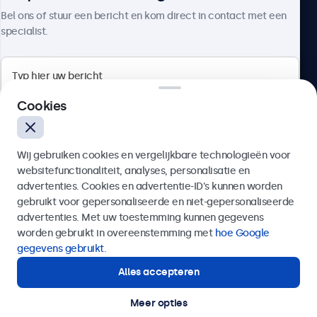
Over Beetronics
Bel ons of stuur een bericht en kom direct in contact met een
specialist.
Beetronics
Cookies
Bloemstraat 28, 1016LC Amsterdam, Nederland
Wij gebruiken cookies en vergelijkbare technologieën voor
4.8/5 door 5000+ bedrijven
websitefunctionaliteit, analyses, personalisatie en
Nederlands
advertenties. Cookies en advertentie-ID’s kunnen worden
gebruikt voor gepersonaliseerde en niet-gepersonaliseerde
Verzenden
advertenties. Met uw toestemming kunnen gegevens
worden gebruikt in overeenstemming met
hoe Google
Of bel ons op
020 - 700 83 66
gegevens gebruikt
.
Alles accepteren
Hulp of advies nodig?
Direct contact met een specialist.
Meer opties
© 2026 Beetronics