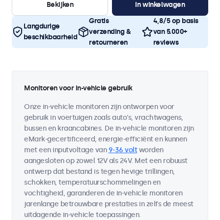
Bekijken
In winkelwagen
Gratis
4,8/5 op basis
Langdurige
verzending &
van 5.000+
beschikbaarheid
retourneren
reviews
Monitoren voor in-vehicle gebruik
Onze in-vehicle monitoren zijn ontworpen voor
gebruik in voertuigen zoals auto's, vrachtwagens,
bussen en kraancabines. De in-vehicle monitoren zijn
eMark-gecertificeerd, energie-efficiënt en kunnen
met een inputvoltage van
9-36 volt
worden
aangesloten op zowel 12V als 24V. Met een robuust
ontwerp dat bestand is tegen hevige trillingen,
schokken, temperatuurschommelingen en
vochtigheid, garanderen de in-vehicle monitoren
jarenlange betrouwbare prestaties in zelfs de meest
uitdagende in-vehicle toepassingen.