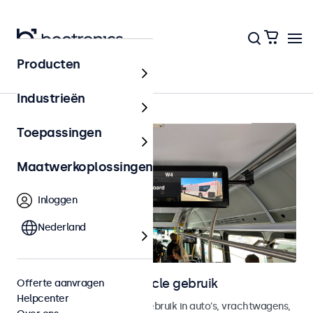
Producten
Home
Industrieën
Toepassingen
Maatwerkoplossingen
Inloggen
Nederland
Monitoren voor in-vehicle gebruik
Offerte aanvragen
Helpcenter
Monitoren ontworpen voor gebruik in auto's, vrachtwagens,