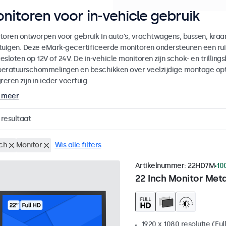
nitoren voor in-vehicle gebruik
toren ontworpen voor gebruik in auto's, vrachtwagens, bussen, kr
tuigen. Deze eMark-gecertificeerde monitoren ondersteunen een ru
sloten op 12V of 24V. De in-vehicle monitoren zijn schok- en trilling
eratuurschommelingen en beschikken over veelzijdige montage op
reren zijn in ieder voertuig.
 meer
resultaat
nch
Monitor
Wis alle filters
Artikelnummer:
22HD7M
10
22 Inch Monitor Met
1920 x 1080 resolutie (Ful