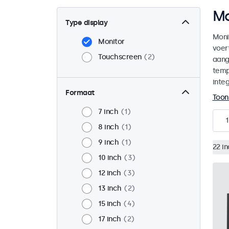
Mo
Type display
Moni
Monitor
voer
Touchscreen
2
aange
temp
integ
Formaat
Toon
7 inch
1
1
8 inch
1
9 inch
1
22 i
10 inch
3
12 inch
3
13 inch
2
15 inch
4
17 inch
2