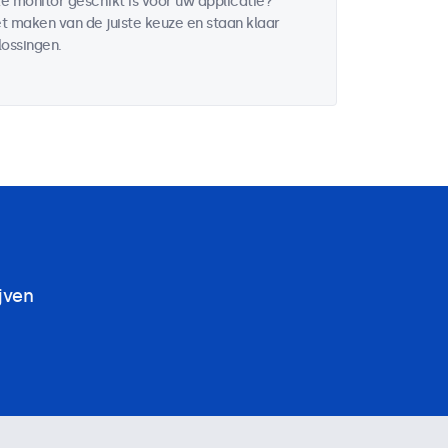
e monitor geschikt is voor uw applicatie?
t maken van de juiste keuze en staan klaar
ossingen.
jven