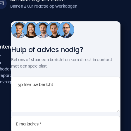
Binnen 2 uur reactie op werkdagen
ntenservice
Over Beetronics
Hulp of advies nodig?
r
Klantcases
Bel ons of stuur een bericht en kom direct in contact
n
Nieuws en updates
met een specialist.
thoden
Over ons
reparatie
Werken bij Beetronics
anvragen
Algemene voorwaarden
Privacyverklaring