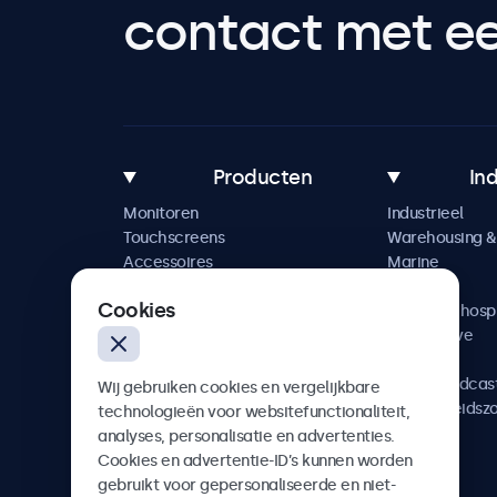
contact met een
Producten
In
Monitoren
Industrieel
Touchscreens
Warehousing & 
Accessoires
Marine
Maatwerkoplossingen
Retail
Cookies
Horeca & hospi
Automotive
Railway
AV & Broadcas
Wij gebruiken cookies en vergelijkbare
Gezondheidsz
technologieën voor websitefunctionaliteit,
analyses, personalisatie en advertenties.
Cookies en advertentie-ID’s kunnen worden
gebruikt voor gepersonaliseerde en niet-