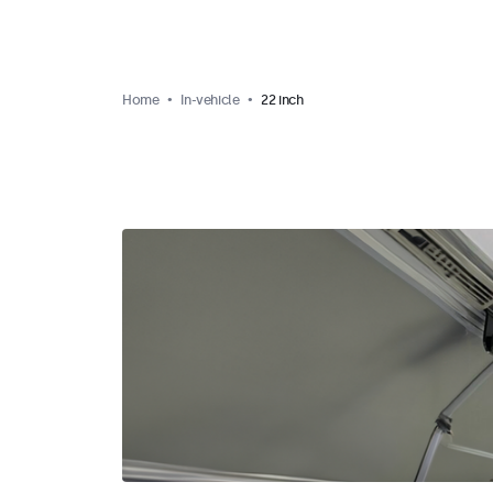
Home
In-vehicle
22 inch