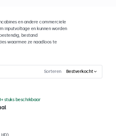
aancabines en andere commerciele
im inputvoltage en kunnen worden
sbestendig, bestand
ties waarmee ze naadloos te
Sorteren
Bestverkocht
0+ stuks beschikbaar
aal
l HD)