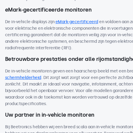
eMark-gecertificeerde monitoren
De in-vehicle displays zijn
eMark-gecertificeerd
en voldoen aan z
voor elektrische en elektronische componenten die in voertuige
certificering garandeert dat de monitoren veilig zijn voor in-vehi
andere elektronische systemen, en beschermd zijn tegen elektro
radiofrequente interferentie (RFI).
Betrouwbare prestaties onder alle rijomstandig
De in-vehicle monitoren geven een haarscherp beeld met een br
schermhelderheid
. Dit zorgt wat zorgt voor een perfecte zichtbaar
zonlicht. Dit maakt ze ideaal voor navigatie, infotainment, achteru
bijvoorbeeld het openbaar vervoer. Voor alle modellen garandere
waardoor ook in de toekomst kan worden vertrouwd op dezelfde 
productspecificaties.
Uw partner in in-vehicle monitoren
Bij Beetronics hebben wij een breed scala aan in-vehicle monitor