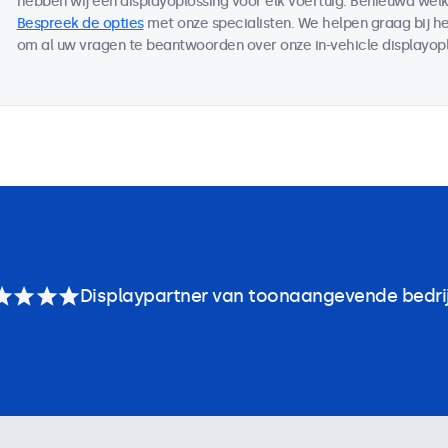
hebben wij een displayoplossing voor elk voertuig. Benieuwd welk
Bespreek de opties
met onze specialisten. We helpen graag bij he
om al uw vragen te beantwoorden over onze in-vehicle displayopl
Displaypartner van toonaangevende bedri