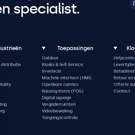
 specialist.
dustrieën
Toepassingen
Kla
Outdoor
Helpcente
distributie
Kiosks & Self-Service
Levertijde
In-vehicle
Betaalme
Machine interface (HMI)
Retour en 
tality
Openbare ruimtes
Offerte a
Kassasysteem (POS)
Contact
Digital signage
ting
Vergaderruimten
org
Videobewaking
Toegangscontrole