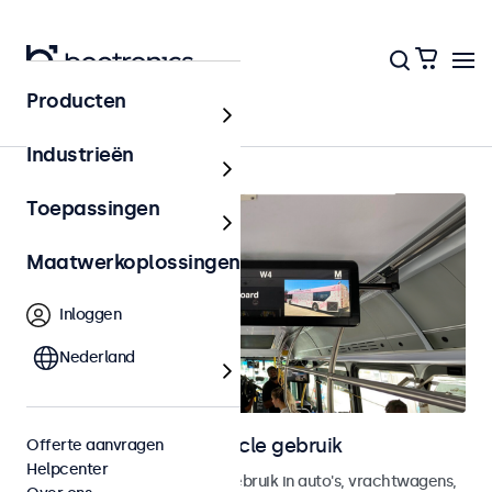
Producten
In-vehicle
Industrieën
Toepassingen
Maatwerkoplossingen
Inloggen
Nederland
Monitoren voor in-vehicle gebruik
Offerte aanvragen
Helpcenter
Monitoren ontworpen voor gebruik in auto's, vrachtwagens,