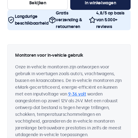
Bekijken
In winkelwagen
Gratis
4,8/5 op basis
Langdurige
verzending &
van 5.000+
beschikbaarheid
retourneren
reviews
Monitoren voor in-vehicle gebruik
Onze in-vehicle monitoren zijn ontworpen voor
gebruik in voertuigen zoals auto's, vrachtwagens,
bussen en kraancabines. De in-vehicle monitoren zijn
eMark-gecertificeerd, energie-efficiënt en kunnen
met een inputvoltage van
9-36 volt
worden
aangesloten op zowel 12V als 24V. Met een robuust
ontwerp dat bestand is tegen hevige trillingen,
schokken, temperatuurschommelingen en
vochtigheid, garanderen de in-vehicle monitoren
jarenlange betrouwbare prestaties in zelfs de meest
uitdagende in-vehicle toepassingen.