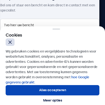
Over Beetronics
Bel ons of stuur een bericht en kom direct in contact met een
specialist.
Beetronics
Cookies
Bloemstraat 28, 1016LC Amsterdam, Nederland
Wij gebruiken cookies en vergelijkbare technologieën voor
4.8/5 door 5000+ bedrijven
websitefunctionaliteit, analyses, personalisatie en
Nederlands
advertenties. Cookies en advertentie-ID’s kunnen worden
gebruikt voor gepersonaliseerde en niet-gepersonaliseerde
Verzenden
advertenties. Met uw toestemming kunnen gegevens
worden gebruikt in overeenstemming met
hoe Google
Of bel ons op
020 - 700 83 66
gegevens gebruikt
.
Alles accepteren
Hulp of advies nodig?
Direct contact met een specialist.
Meer opties
© 2026 Beetronics