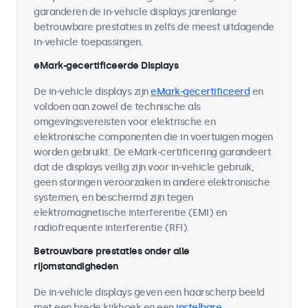
garanderen de in-vehicle displays jarenlange
betrouwbare prestaties in zelfs de meest uitdagende
in-vehicle toepassingen.
eMark-gecertificeerde Displays
De in-vehicle displays zijn
eMark-gecertificeerd
en
voldoen aan zowel de technische als
omgevingsvereisten voor elektrische en
elektronische componenten die in voertuigen mogen
worden gebruikt. De eMark-certificering garandeert
dat de displays veilig zijn voor in-vehicle gebruik,
geen storingen veroorzaken in andere elektronische
systemen, en beschermd zijn tegen
elektromagnetische interferentie (EMI) en
radiofrequente interferentie (RFI).
Betrouwbare prestaties onder alle
rijomstandigheden
De in-vehicle displays geven een haarscherp beeld
met een brede kijkhoek en een
instelbare