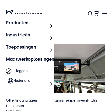
Producten
Home
Industrieën
Toepassingen
Maatwerkoplossingen
Inloggen
Nederland
Monitoren en touchscreens voor in-vehicle
Offerte aanvragen
Helpcenter
gebruik