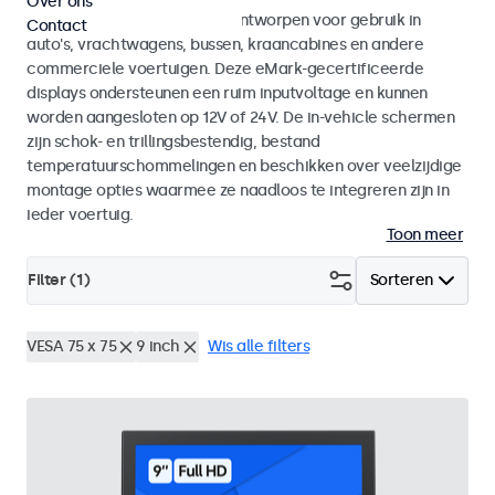
Over ons
Monitoren en touchscreens ontworpen voor gebruik in
Contact
auto's, vrachtwagens, bussen, kraancabines en andere
commerciele voertuigen. Deze eMark-gecertificeerde
displays ondersteunen een ruim inputvoltage en kunnen
worden aangesloten op 12V of 24V. De in-vehicle schermen
zijn schok- en trillingsbestendig, bestand
temperatuurschommelingen en beschikken over veelzijdige
montage opties waarmee ze naadloos te integreren zijn in
ieder voertuig.
Toon meer
Filter (
1
)
Sorteren
VESA 75 x 75
9 inch
Wis alle filters