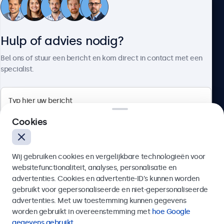
Klantenservice
Hulp of advies nodig?
Over Beetronics
Bel ons of stuur een bericht en kom direct in contact met een
specialist.
Beetronics
Cookies
Bloemstraat 28, 1016LC Amsterdam, Nederland
Wij gebruiken cookies en vergelijkbare technologieën voor
4.8/5 door 5000+ bedrijven
websitefunctionaliteit, analyses, personalisatie en
Nederlands
advertenties. Cookies en advertentie-ID’s kunnen worden
gebruikt voor gepersonaliseerde en niet-gepersonaliseerde
Verzenden
advertenties. Met uw toestemming kunnen gegevens
worden gebruikt in overeenstemming met
hoe Google
Of bel ons op
020 - 700 83 66
gegevens gebruikt
.