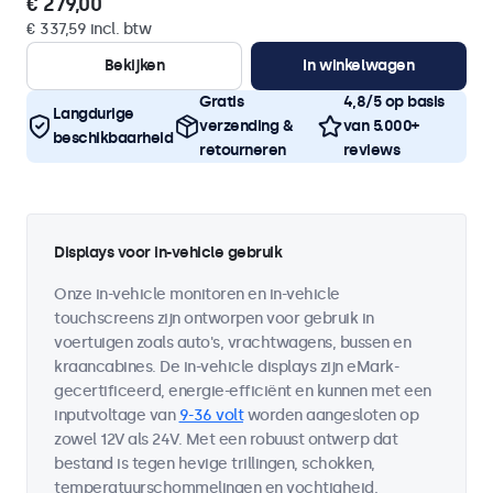
€ 279,00
€ 337,59 incl. btw
Bekijken
In winkelwagen
Gratis
4,8/5 op basis
Langdurige
verzending &
van 5.000+
beschikbaarheid
retourneren
reviews
Displays voor in-vehicle gebruik
Onze in-vehicle monitoren en in-vehicle
touchscreens zijn ontworpen voor gebruik in
voertuigen zoals auto's, vrachtwagens, bussen en
kraancabines. De in-vehicle displays zijn eMark-
gecertificeerd, energie-efficiënt en kunnen met een
inputvoltage van
9-36 volt
worden aangesloten op
zowel 12V als 24V. Met een robuust ontwerp dat
bestand is tegen hevige trillingen, schokken,
temperatuurschommelingen en vochtigheid,