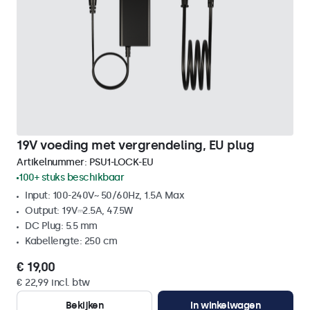
19V voeding met vergrendeling, EU plug
Artikelnummer:
PSU1-LOCK-EU
100+ stuks beschikbaar
Input: 100-240V~ 50/60Hz, 1.5A Max
Output: 19V⎓2.5A, 47.5W
DC Plug: 5.5 mm
Kabellengte: 250 cm
€ 19,00
€ 22,99 incl. btw
Bekijken
In winkelwagen