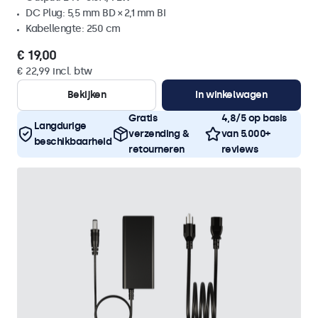
DC Plug: 5,5 mm BD × 2,1 mm BI
Kabellengte: 250 cm
€ 19,00
€ 22,99 incl. btw
Bekijken
In winkelwagen
Gratis
4,8/5 op basis
Langdurige
verzending &
van 5.000+
beschikbaarheid
retourneren
reviews