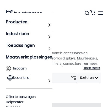
Producten
Home
Industrieën
Accessoires
Toepassingen
Een groot assortiment professionele accessoires en
Maatwerkoplossingen
benodigdheden voor uw Beetronics displays. Muurbeugels,
voetsteunen, videokabels, dimmers, connectoren en meer.
Toon meer
Inloggen
Filter (
Nederland
12
)
Sorteren
Voedingen
Wis alle filters
Offerte aanvragen
Helpcenter