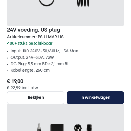
24V voeding, US plug
Artikelnummer:
PSU1-MAR-US
100+ stuks beschikbaar
Input: 100-240V~ 50/60Hz, 1.5A Max
Output: 24V⎓3.0A, 72W
DC Plug: 5,5 mm BD × 2,1 mm BI
Kabellengte: 250 cm
€ 19,00
€ 22,99 incl. btw
Bekijken
In winkelwagen