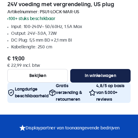
24V voeding met vergrendeling, US plug
Artikelnummer:
PSU1-LOCK-MAR-US
100+ stuks beschikbaar
Input: 100-240V~ 50/60Hz, 1.5A Max
Output: 24V⎓3.0A, 72W
DC Plug: 5,5 mm BD × 2,1 mm BI
Kabellengte: 250 cm
€ 19,00
€ 22,99 incl. btw
Bekijken
In winkelwagen
Gratis
4,8/5 op basis
Langdurige
verzending &
van 5.000+
beschikbaarheid
retourneren
reviews
Displaypartner van toonaangevende bedrijven