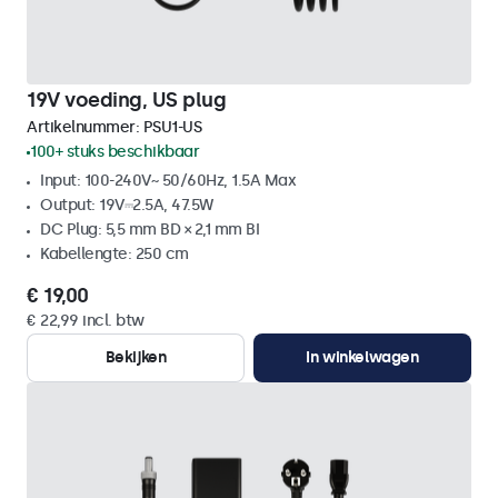
19V voeding, US plug
Artikelnummer:
PSU1-US
100+ stuks beschikbaar
Input: 100-240V~ 50/60Hz, 1.5A Max
Output: 19V⎓2.5A, 47.5W
DC Plug: 5,5 mm BD × 2,1 mm BI
Kabellengte: 250 cm
€ 19,00
€ 22,99 incl. btw
Bekijken
In winkelwagen