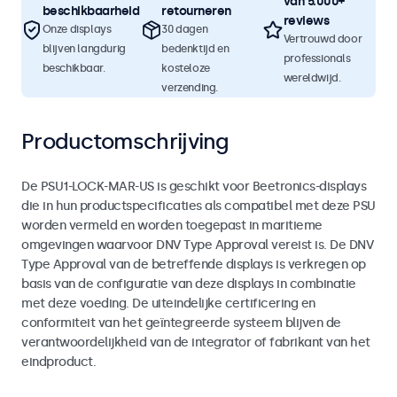
van 5.000+
beschikbaarheid
retourneren
reviews
Onze displays
30 dagen
Vertrouwd door
blijven langdurig
bedenktijd en
professionals
beschikbaar.
kosteloze
wereldwijd.
verzending.
Productomschrijving
De PSU1-LOCK-MAR-US is geschikt voor Beetronics-displays
die in hun productspecificaties als compatibel met deze PSU
worden vermeld en worden toegepast in maritieme
omgevingen waarvoor DNV Type Approval vereist is. De DNV
Type Approval van de betreffende displays is verkregen op
basis van de configuratie van deze displays in combinatie
met deze voeding. De uiteindelijke certificering en
conformiteit van het geïntegreerde systeem blijven de
verantwoordelijkheid van de integrator of fabrikant van het
eindproduct.