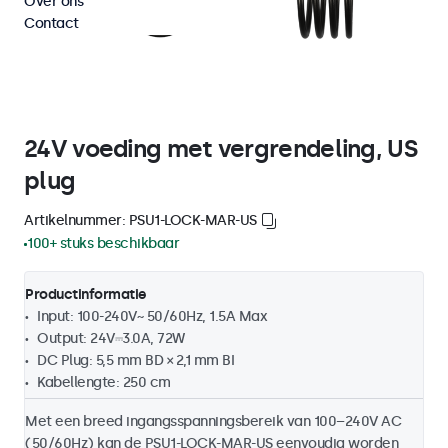
Over ons
Contact
24V voeding met vergrendeling, US
plug
Artikelnummer: PSU1-LOCK-MAR-US
100+ stuks beschikbaar
Productinformatie
Input: 100-240V~ 50/60Hz, 1.5A Max
Output: 24V⎓3.0A, 72W
DC Plug: 5,5 mm BD × 2,1 mm BI
Kabellengte: 250 cm
Met een breed ingangsspanningsbereik van 100–240V AC
(50/60Hz) kan de PSU1-LOCK-MAR-US eenvoudig worden