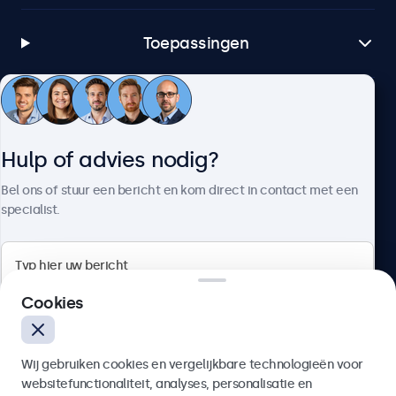
Toepassingen
Klantenservice
Hulp of advies nodig?
Over Beetronics
Bel ons of stuur een bericht en kom direct in contact met een
specialist.
Beetronics
Cookies
Bloemstraat 28, 1016LC Amsterdam, Nederland
Wij gebruiken cookies en vergelijkbare technologieën voor
4.8/5 door 5000+ bedrijven
websitefunctionaliteit, analyses, personalisatie en
Nederlands