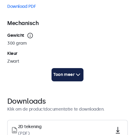
Download PDF
Mechanisch
Gewicht
300 gram
Kleur
Zwart
Kabellengte
Toon meer
250 cm (AC: 100 cm / DC: 150 cm)
Technische Tekening (2D)
Download PDF
Downloads
Technische Tekening (3D)
Klik om de productdocumentatie te downloaden.
Download CAD/STP
2D tekening
Energie
(PDF)