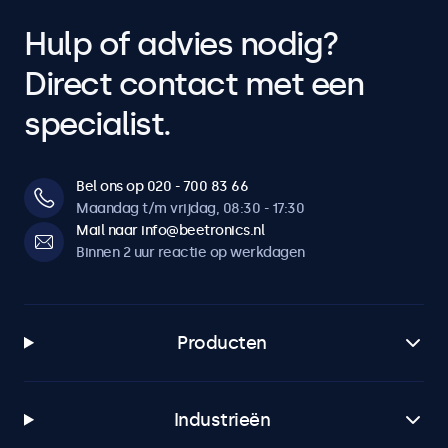
Standaard inbegrepen
Voedingsadapter
Hulp of advies nodig?
Direct contact met een
Compatibiliteit
specialist.
Compatible met
10HB9M/U1, 12HB9M/U1, 15HB9M/U1, 17HB9M/U1,
19HB9M/U1, 22HB9M/U1, 24HB9M/U1, 27HB9M/U1
Bel ons op 020 - 700 83 66
Maandag t/m vrijdag, 08:30 - 17:30
Mail naar info@beetronics.nl
Binnen 2 uur reactie op werkdagen
Producten
Industrieën