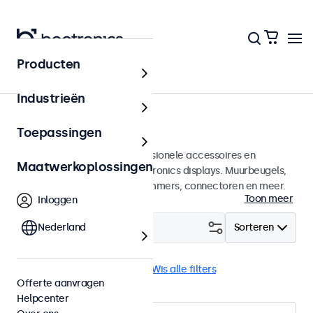
Producten
Home
Industrieën
Accessoires
Toepassingen
Een groot assortiment professionele accessoires en
Maatwerkoplossingen
benodigdheden voor uw Beetronics displays. Muurbeugels,
voetsteunen, videokabels, dimmers, connectoren en meer.
Toon meer
Inloggen
Filter (
Nederland
0
)
Sorteren
Voetsteunen
Voedingen
Wis alle filters
Offerte aanvragen
Helpcenter