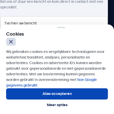
Bel ons of stuur een bericht en kom direct in contact met een
specialist.
Beetronics
Cookies
Bloemstraat 28, 1016LC Amsterdam, Nederland
Wij gebruiken cookies en vergelijkbare technologieën voor
4.8/5 door 5000+ bedrijven
websitefunctionaliteit, analyses, personalisatie en
Nederlands
advertenties. Cookies en advertentie-ID’s kunnen worden
gebruikt voor gepersonaliseerde en niet-gepersonaliseerde
Verzenden
advertenties. Met uw toestemming kunnen gegevens
worden gebruikt in overeenstemming met
hoe Google
Of bel ons op
020 - 700 83 66
gegevens gebruikt
.
Alles accepteren
Hulp of advies nodig?
Direct contact met een specialist.
Meer opties
© 2026 Beetronics