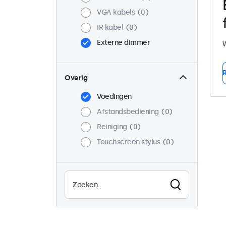
VGA kabels
0
IR kabel
0
Externe dimmer
W
R
Overig
Voedingen
Afstandsbediening
0
Reiniging
0
Touchscreen stylus
0