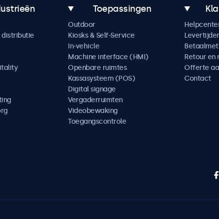
dustrieën
Toepassingen
Kla
Outdoor
Helpcente
distributie
Kiosks & Self-Service
Levertijde
In-vehicle
Betaalme
Machine interface (HMI)
Retour en 
tality
Openbare ruimtes
Offerte a
Kassasysteem (POS)
Contact
Digital signage
ting
Vergaderruimten
org
Videobewaking
Toegangscontrole