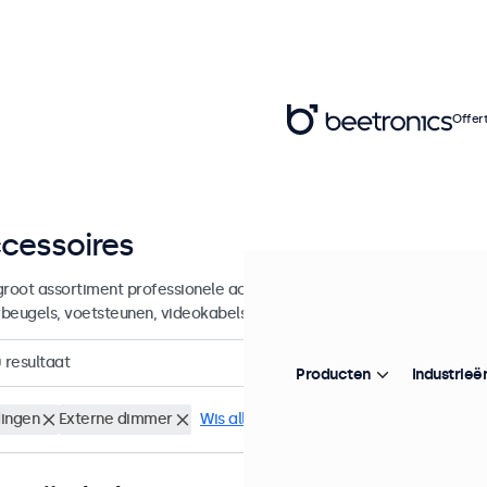
Offer
cessoires
groot assortiment professionele accessoires en benodigdheden voor
beugels, voetsteunen, videokabels, dimmers, connectoren en meer.
0
resultaat
Producten
Industrieë
ingen
Externe dimmer
Wis alle filters