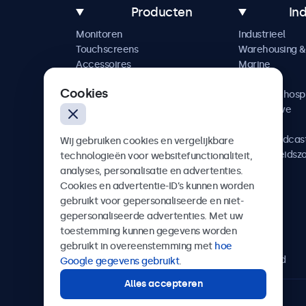
Producten
In
Monitoren
Industrieel
Touchscreens
Warehousing & 
Accessoires
Marine
Maatwerkoplossingen
Retail
Cookies
Horeca & hospi
Automotive
Railway
AV & Broadcas
Wij gebruiken cookies en vergelijkbare
Gezondheidsz
technologieën voor websitefunctionaliteit,
analyses, personalisatie en advertenties.
Cookies en advertentie-ID’s kunnen worden
gebruikt voor gepersonaliseerde en niet-
gepersonaliseerde advertenties. Met uw
Beetronics
toestemming kunnen gegevens worden
gebruikt in overeenstemming met
hoe
Bloemstraat 28, 1016LC Amsterdam, Nederland
Google gegevens gebruikt
.
Alles accepteren
4.8/5 door 5000+ bedrijven