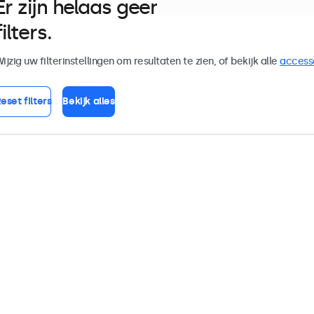
Er zijn helaas geen monitoren die
filters.
ijzig uw filterinstellingen om resultaten te zien, of bekijk alle
access
eset filters
Bekijk alles