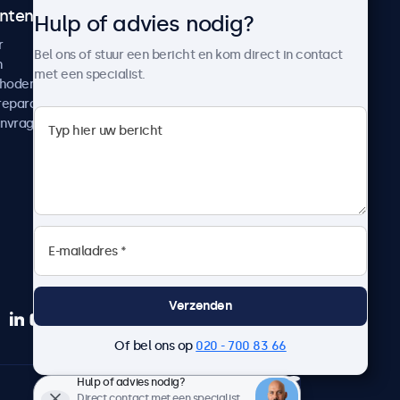
ntenservice
Over Beetronics
Hulp of advies nodig?
r
Klantcases
Bel ons of stuur een bericht en kom direct in contact
n
Nieuws en updates
met een specialist.
thoden
Over ons
reparatie
Werken bij Beetronics
anvragen
Algemene voorwaarden
Privacyverklaring
Verzenden
Of bel ons op
020 - 700 83 66
Hulp of advies nodig?
Nederlands
Direct contact met een specialist.